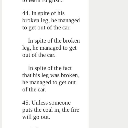
44. In spite of his
broken leg, he managed
to get out of the car.
In spite of the broken
leg, he managed to get
out of the car.
In spite of the fact
that his leg was broken,
he managed to get out
of the car.
45. Unless someone
puts the coal in, the fire
will go out.