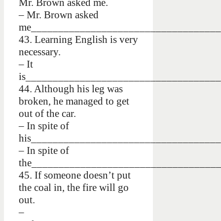
Mr. Brown asked me.
– Mr. Brown asked
me___________________________________
43. Learning English is very
necessary.
– It
is___________________________________
44. Although his leg was
broken, he managed to get
out of the car.
– In spite of
his__________________________________
– In spite of
the__________________________________
45. If someone doesn’t put
the coal in, the fire will go
out.
–