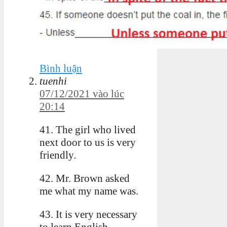
Bình luận
tuenhi
07/12/2021 vào lúc
20:14
41.
The girl who lived
next door to us is very
friendly.
42. Mr. Brown asked
me what my name was.
43. It is very necessary
to learn English.