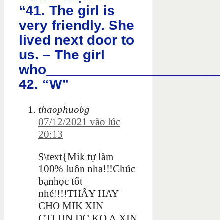
“41. The girl is
very friendly. She
lived next door to
us. – The girl
who______________________
42. “W”
thaophuobg
07/12/2021 vào lúc
20:13
$\text{Mik tự làm
100% luôn nha!!!Chúc
bạnhọc tốt
nhé!!!!THẤY HAY
CHO MIK XIN
CTLHN ĐC KO Ạ.XIN