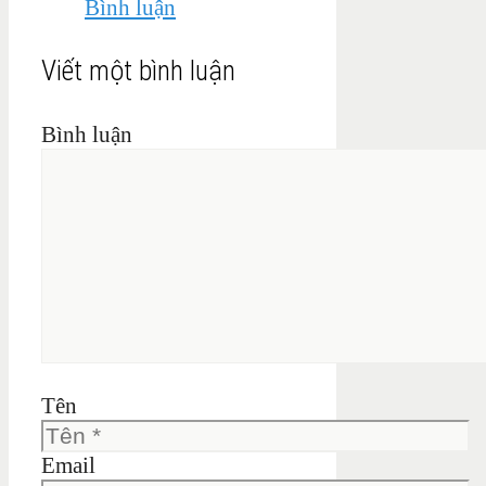
Bình luận
Viết một bình luận
Bình luận
Tên
Email