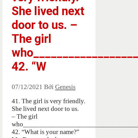
She lived next
door to us. –
The girl
who__________________
42. “W
07/12/2021
Bởi
Genesis
41. The girl is very friendly.
She lived next door to us.
– The girl
who__________________________________
42. “What is your name?”