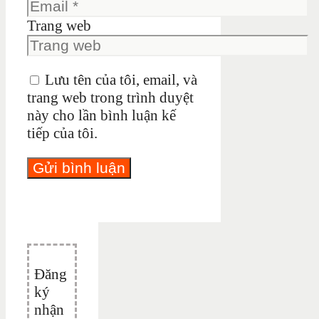
Trang web
Lưu tên của tôi, email, và
trang web trong trình duyệt
này cho lần bình luận kế
tiếp của tôi.
Đăng
ký
nhận