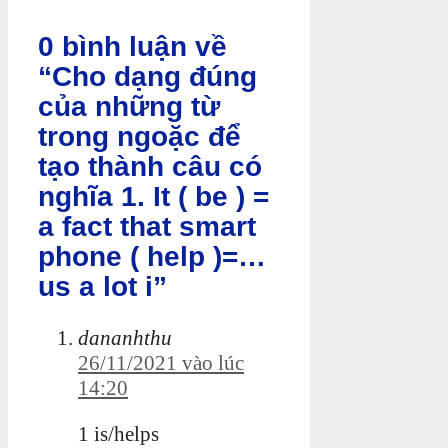
0 bình luận về
“Cho dạng đúng
của những từ
trong ngoặc để
tạo thành câu có
nghĩa 1. It ( be ) =
a fact that smart
phone ( help )=…
us a lot i”
dananhthu
26/11/2021 vào lúc
14:20
1 is/helps