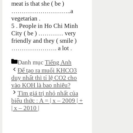
meat is that she ( be )
………………………..a
vegetarian .
5 . People in Ho Chi Minh
City ( be ) ………… very
friendly and they ( smile )
…………………. a lot .
Danh mục
Tiếng Anh
Để tạo ra muối KHCO3
duy nhất thì tỉ lệ CO2 cho
vào KOH là bao nhiêu?
Tìm giá trị nhỏ nhất của
biểu thức : A = | x – 2009 | +
| x – 2010 |