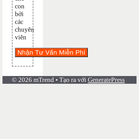
con
bởi
các
chuyên
viên
© 2026 mTrend
• Tạo ra với
GeneratePress