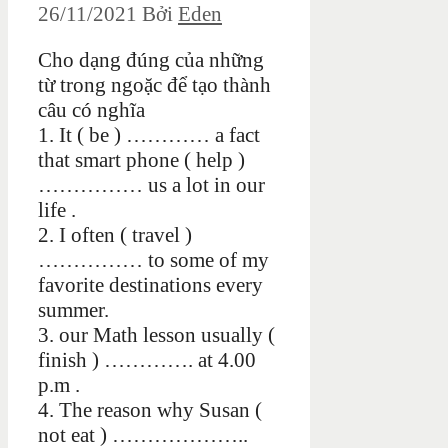
26/11/2021
Bởi
Eden
Cho dạng đúng của những
từ trong ngoặc để tạo thành
câu có nghĩa
1. It ( be ) ………… a fact
that smart phone ( help )
…………… us a lot in our
life .
2. I often ( travel )
…………… to some of my
favorite destinations every
summer.
3. our Math lesson usually (
finish ) …………. at 4.00
p.m .
4. The reason why Susan (
not eat ) ………………..