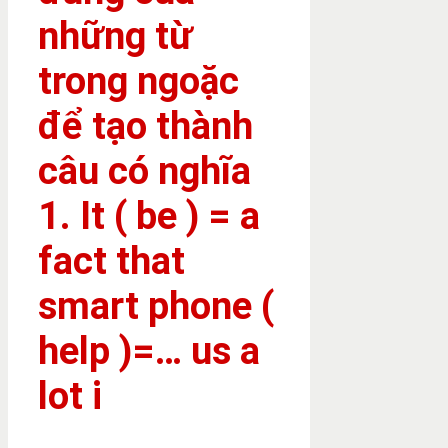
những từ
trong ngoặc
để tạo thành
câu có nghĩa
1. It ( be ) = a
fact that
smart phone (
help )=… us a
lot i