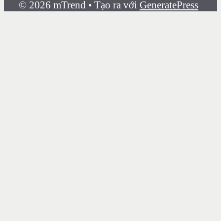
© 2026 mTrend
• Tạo ra với
GeneratePress