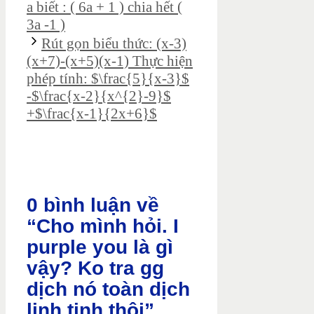
a biết : ( 6a + 1 ) chia hết (
3a -1 )
Rút gọn biểu thức: (x-3)
(x+7)-(x+5)(x-1) Thực hiện
phép tính: $\frac{5}{x-3}$
-$\frac{x-2}{x^{2}-9}$
+$\frac{x-1}{2x+6}$
0 bình luận về
“Cho mình hỏi. I
purple you là gì
vậy? Ko tra gg
dịch nó toàn dịch
linh tinh thôi”