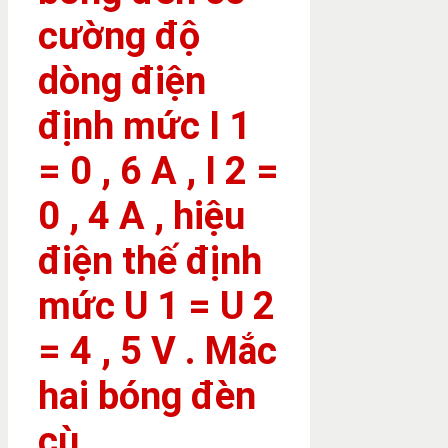
cường độ
dòng điện
định mức I 1
= 0 , 6 A , I 2 =
0 , 4 A , hiệu
điện thế định
mức U 1 = U 2
= 4 , 5 V . Mắc
hai bóng đèn
cù