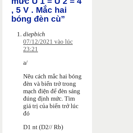
mức U 1 = U 2 = 4
, 5 V . Mắc hai
bóng đèn cù”
diepbich
07/12/2021 vào lúc
23:21
a/
Nêu cách mắc hai bóng
đèn và biến trở trong
mạch điện để đèn sáng
đúng định mức. Tìm
giá trị của biến trở lúc
đó
D1 nt (D2// Rb)