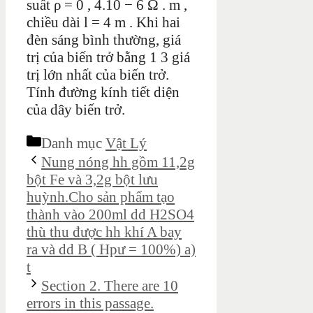
suất ρ = 0 , 4.10 − 6 Ω . m ,
chiều dài l = 4 m . Khi hai
đèn sáng bình thường, giá
trị của biến trở bằng 1 3 giá
trị lớn nhất của biến trở.
Tính đường kính tiết diện
của dây biến trở.
Danh mục
Vật Lý
Nung nóng hh gồm 11,2g
bột Fe và 3,2g bột lưu
huỳnh.Cho sản phẩm tạo
thành vào 200ml dd H2SO4
thù thu được hh khí A bay
ra và dd B ( Hpư = 100%) a)
t
Section 2. There are 10
errors in this passage.