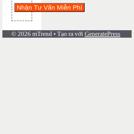
© 2026 mTrend
• Tạo ra với
GeneratePress