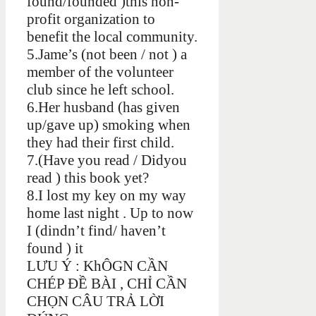
found/founded )this non-
profit organization to
benefit the local community.
5.Jame’s (not been / not ) a
member of the volunteer
club since he left school.
6.Her husband (has given
up/gave up) smoking when
they had their first child.
7.(Have you read / Didyou
read ) this book yet?
8.I lost my key on my way
home last night . Up to now
I (dindn’t find/ haven’t
found ) it
LƯU Ý : KhÔGN CẦN
CHÉP ĐỀ BÀI , CHỈ CẦN
CHỌN CÂU TRẢ LỜI