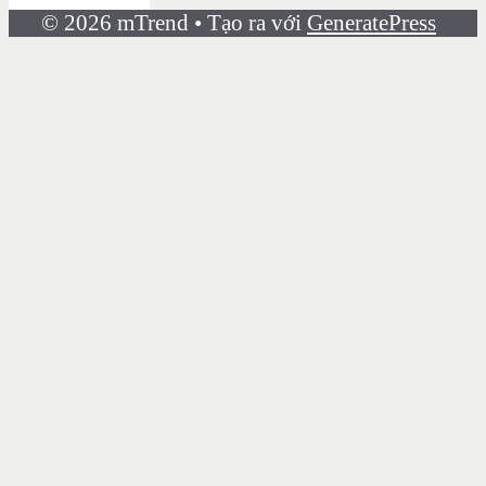
© 2026 mTrend
• Tạo ra với
GeneratePress