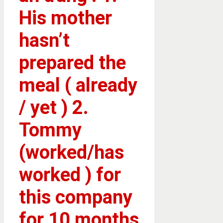
His mother
hasn’t
prepared the
meal ( already
/ yet ) 2.
Tommy
(worked/has
worked ) for
this company
for 10 months