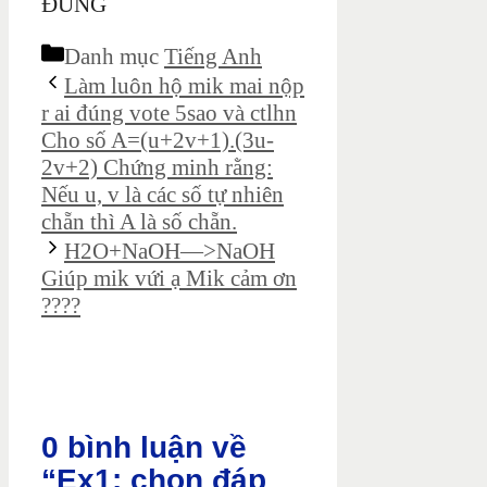
ĐÚNG
Danh mục
Tiếng Anh
Làm luôn hộ mik mai nộp
r ai đúng vote 5sao và ctlhn
Cho số A=(u+2v+1).(3u-
2v+2) Chứng minh rằng:
Nếu u, v là các số tự nhiên
chẵn thì A là số chẵn.
H2O+NaOH—>NaOH
Giúp mik vứi ạ Mik cảm ơn
????
0 bình luận về
“Ex1: chọn đáp