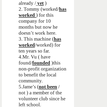
already /
yet
)
2. Tommy (worked/
has
worked
) for this
company for 10
months but now he
doesn’t work here.
3. This machine (
has
worked
/worked) for
ten years so far.
4.Mr. Vu ( have
found/
founded
)this
non-profit organization
to benefit the local
community.
5.Jame’s (
not been
/
not ) a member of the
volunteer club since he
left school.