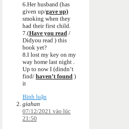
6.Her husband (has
given up/
gave up)
smoking when they
had their first child.
7.(
Have you read
/
Didyou read ) this
book yet?
8.I lost my key on my
way home last night .
Up to now I (dindn’t
find/
haven’t found
)
it
Bình luận
giahan
07/12/2021 vào lúc
21:50