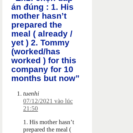
án đúng : 1. His
mother hasn’t
prepared the
meal ( already /
yet ) 2. Tommy
(worked/has
worked ) for this
company for 10
months but now”
tuenhi
07/12/2021 vào lúc
21:50
1. His mother hasn’t
prepared the meal (