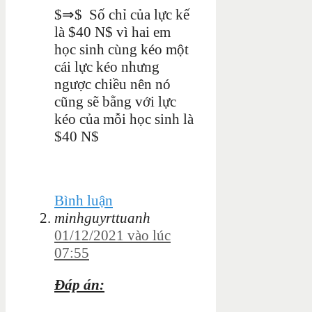
$⇒$ Số chỉ của lực kế
là $40 N$ vì hai em
học sinh cùng kéo một
cái lực kéo nhưng
ngược chiều nên nó
cũng sẽ bằng với lực
kéo của mỗi học sinh là
$40 N$
Bình luận
minhguyrttuanh
01/12/2021 vào lúc
07:55
Đáp án: