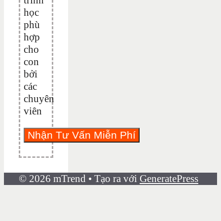
học
phù
hợp
cho
con
bởi
các
chuyên
viên
© 2026 mTrend
• Tạo ra với
GeneratePress