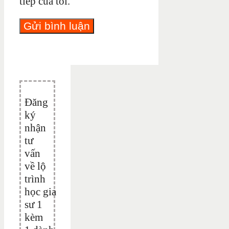
tiếp của tôi.
Đăng
ký
nhận
tư
vấn
về lộ
trình
học gia
sư 1
kèm