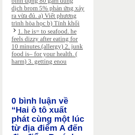
bình đựng 80 gam dung
dịch brom 5% phản ứng xảy
ra vừa đủ. a) Viết phương
trình hòa học b) Tính khối
1. he is= to seafood. he
feels dizzy after eating for
10 minutes.(allergy) 2. junk
food is– for your health. (
harm) 3. getting enou
0 bình luận về
“Hai ô tô xuất
phát cùng một lúc
từ địa điểm A đến