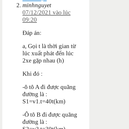
minhnguyet
07/12/2021 vào lúc
09:20
Đáp án:
a, Gọi t là thời gian từ
lúc xuất phát đến lúc
2xe gặp nhau (h)
Khi đó :
-ô tô A đi được quãng
đường là :
S1=v1.t=40t(km)
-Ô tô B đi được quãng
đường là :
S2=v2.t=30t(km)