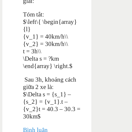
giải:
Tóm tắt:
$\left\{ \begin{array}
{l}
{v_1} = 40km/h\\
{v_2} = 30km/h\\
t = 3h\\
\Delta s = ?km
\end{array} \right.$
Sau 3h, khoảng cách
giữa 2 xe là:
$\Delta s = {s_1} –
{s_2} = {v_1}.t –
{v_2}t = 40.3 – 30.3 =
30km$
Bình luận