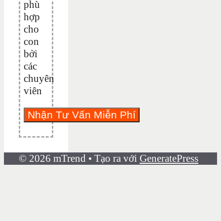
phù
hợp
cho
con
bởi
các
chuyên
viên
© 2026 mTrend
• Tạo ra với
GeneratePress