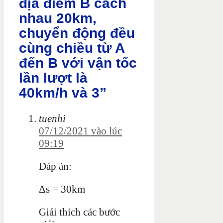
địa điểm B cách
nhau 20km,
chuyển động đều
cùng chiều từ A
đến B với vận tốc
lần lượt là
40km/h và 3”
tuenhi
07/12/2021 vào lúc
09:19
Đáp án:
Δs = 30km
Giải thích các bước