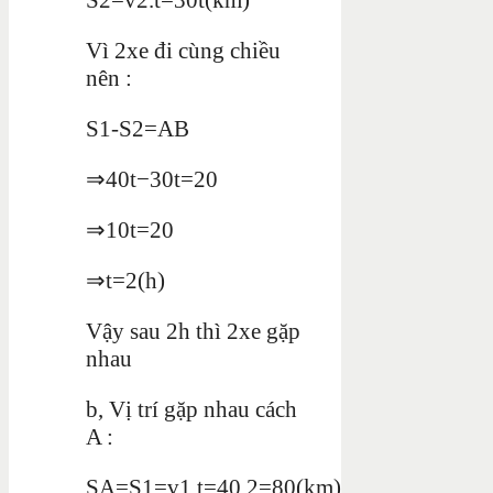
Vì 2xe đi cùng chiều
nên :
S1-S2=AB
⇒40t−30t=20
⇒10t=20
⇒t=2(h)
Vậy sau 2h thì 2xe gặp
nhau
b, Vị trí gặp nhau cách
A :
SA=S1=v1.t=40.2=80(km)