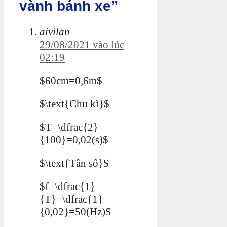
vành bánh xe”
aivilan
29/08/2021 vào lúc
02:19
$60cm=0,6m$
$\text{Chu kì}$
$T=\dfrac{2}
{100}=0,02(s)$
$\text{Tần số}$
$f=\dfrac{1}
{T}=\dfrac{1}
{0,02}=50(Hz)$