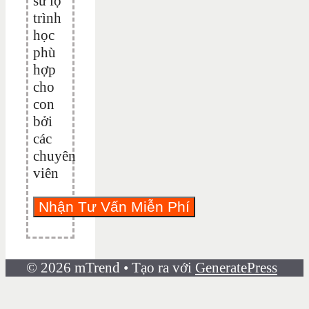
sư lộ
trình
học
phù
hợp
cho
con
bởi
các
chuyên
viên
© 2026 mTrend
• Tạo ra với
GeneratePress