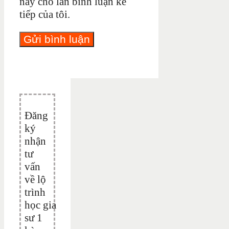
này cho lần bình luận kế
tiếp của tôi.
Đăng
ký
nhận
tư
vấn
về lộ
trình
học gia
sư 1