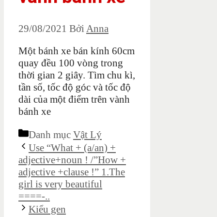
29/08/2021
Bởi
Anna
Một bánh xe bán kính 60cm
quay đều 100 vòng trong
thời gian 2 giây. Tìm chu kì,
tần số, tốc độ góc và tốc độ
dài của một điểm trên vành
bánh xe
Danh mục
Vật Lý
Use “What + (a/an) +
adjective+noun ! /”How +
adjective +clause !” 1.The
girl is very beautiful
====-..
Kiểu gen