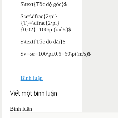
$\text{Tốc độ góc}$
$ω=\dfrac{2\pi}
{T}=\dfrac{2\pi}
{0,02}=100\pi(rad/s)$
$\text{Tốc độ dài}$
$v=ωr=100\pi.0,6=60\pi(m/s)$
Bình luận
Viết một bình luận
Bình luận