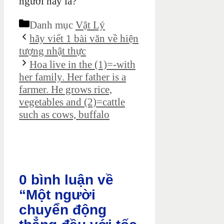
người này là?
Danh mục
Vật Lý
hãy viết 1 bài văn về hiện
tượng nhật thực
Hoa live in the (1)=-with
her family. Her father is a
farmer. He grows rice,
vegetables and (2)=cattle
such as cows, buffalo
0 bình luận về
“Một người
chuyển động