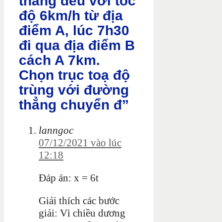
thẳng đều với tốc
độ 6km/h từ địa
điểm A, lúc 7h30
đi qua địa điểm B
cách A 7km.
Chọn trục toạ độ
trùng với đường
thẳng chuyển đ”
lanngoc
07/12/2021 vào lúc
12:18
Đáp án: x = 6t
Giải thích các bước
giải: Vì chiều dương