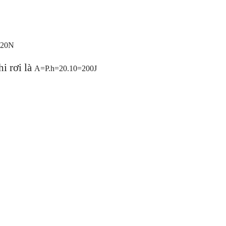
=20N
hi rơi
là
A=P.h=20.10=200J