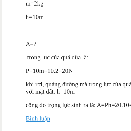
m=2kg
h=10m
———
A=?
trọng lực của quả dừa là:
P=10m=10.2=20N
khi rơi, quảng đường mà trọng lực của quả
với mặt đất: h=10m
công do trọng lực sinh ra là: A=Ph=20.1
Bình luận