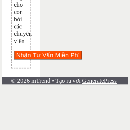
cho
con
bởi
các
chuyên
viên
© 2026 mTrend
• Tạo ra với
GeneratePress