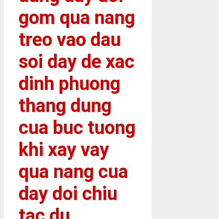
gom qua nang
treo vao dau
soi day de xac
dinh phuong
thang dung
cua buc tuong
khi xay vay
qua nang cua
day doi chiu
tac du