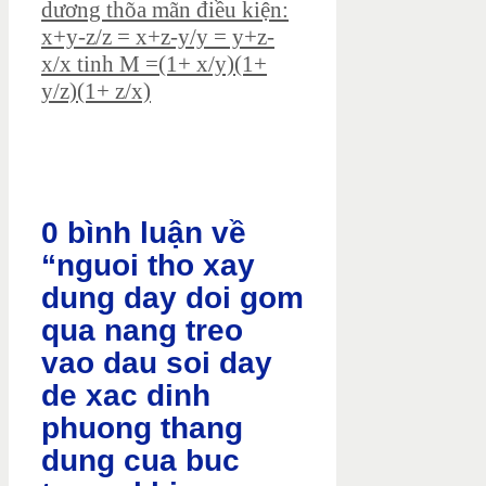
dương thõa mãn điều kiện:
x+y-z/z = x+z-y/y = y+z-
x/x tinh M =(1+ x/y)(1+
y/z)(1+ z/x)
0 bình luận về
“nguoi tho xay
dung day doi gom
qua nang treo
vao dau soi day
de xac dinh
phuong thang
dung cua buc