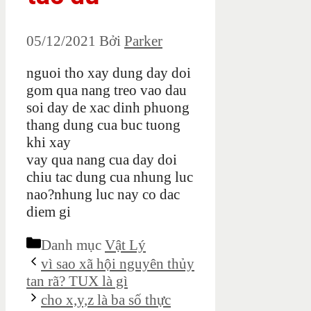
05/12/2021
Bởi
Parker
nguoi tho xay dung day doi
gom qua nang treo vao dau
soi day de xac dinh phuong
thang dung cua buc tuong
khi xay
vay qua nang cua day doi
chiu tac dung cua nhung luc
nao?nhung luc nay co dac
diem gi
Danh mục
Vật Lý
vì sao xã hội nguyên thủy
tan rã? TUX là gì
cho x,y,z là ba số thực