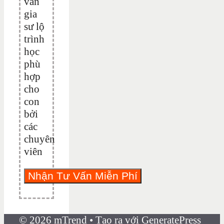
vấn
gia
sư lộ
trình
học
phù
hợp
cho
con
bởi
các
chuyên
viên
© 2026 mTrend
• Tạo ra với
GeneratePress