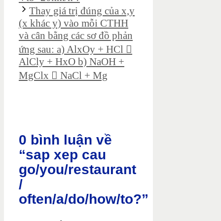
Thay giá trị đúng của x,y
(x khác y) vào mỗi CTHH
và cân bằng các sơ đồ phản
ứng sau: a) AlxOy + HCl 
AlCly + HxO b) NaOH +
MgClx  NaCl + Mg
0 bình luận về
“sap xep cau
go/you/restaurant
/
often/a/do/how/to?”