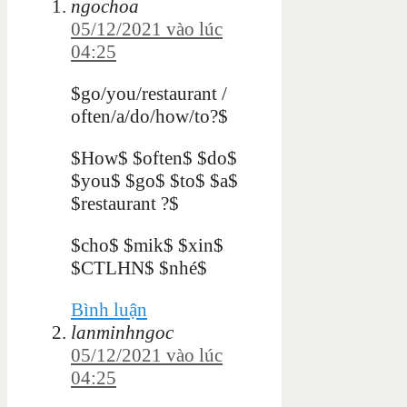
ngochoa
05/12/2021 vào lúc
04:25
$go/you/restaurant /
often/a/do/how/to?$
$How$ $often$ $do$
$you$ $go$ $to$ $a$
$restaurant ?$
$cho$ $mik$ $xin$
$CTLHN$ $nhé$
Bình luận
lanminhngoc
05/12/2021 vào lúc
04:25