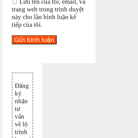
Lưu tên của tôi, email, và
trang web trong trình duyệt
này cho lần bình luận kế
tiếp của tôi.
Đăng
ký
nhận
tư
vấn
về lộ
trình