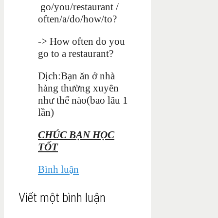
go/you/restaurant /
often/a/do/how/to?
-> How often do you
go to a restaurant?
Dịch:Bạn ăn ở nhà
hàng thường xuyên
như thế nào(bao lâu 1
lần)
CHÚC BẠN HỌC
TỐT
Bình luận
Viết một bình luận