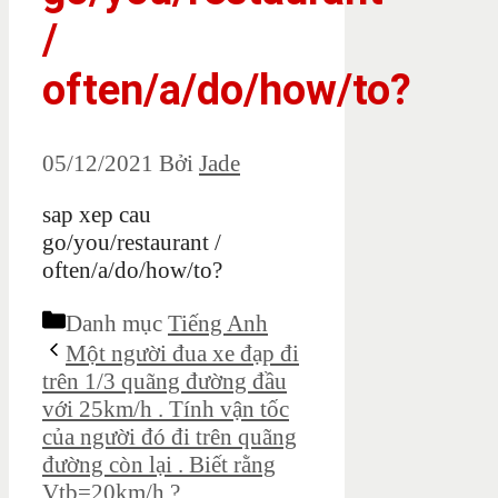
/
often/a/do/how/to?
05/12/2021
Bởi
Jade
sap xep cau
go/you/restaurant /
often/a/do/how/to?
Danh mục
Tiếng Anh
Một người đua xe đạp đi
trên 1/3 quãng đường đầu
với 25km/h . Tính vận tốc
của người đó đi trên quãng
đường còn lại . Biết rằng
Vtb=20km/h ?