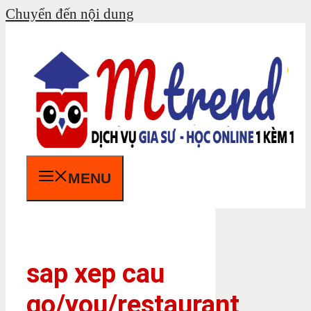
Chuyển đến nội dung
MENU
sap xep cau
go/you/restaurant