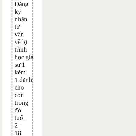
Đăng
ký
nhận
tư
vấn
về lộ
trình
học gia
sư 1
kèm
1 dành
cho
con
trong
độ
tuổi
2 -
18