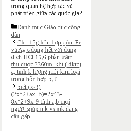
trong quan hệ hợp tác và
phát triển giữa các quốc gia?
Danh mục
Giáo dục công
dân
Cho 15g hỗn hợp gồm Fe
và Ag t/dụng hết với dung
dịch HCl 15,6 phần trăm
thu được 3360ml khí ( đktc)
a, tính k.lượng mỗi kim loại
trong hỗn hợp b, tí
biết (x-3)
(2x^2+ax+b)=2x^3-
8x^2+9x-9 tính a,b mọi
người giúp mk vs mk đang
cần gấp