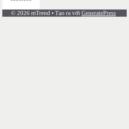
© 2026 mTrend
• Tạo ra với
GeneratePress