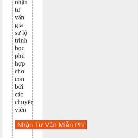
nhận
tư
vấn
gia
sư lộ
trình
học
phù
hợp
cho
con
bởi
các
chuyên
viên