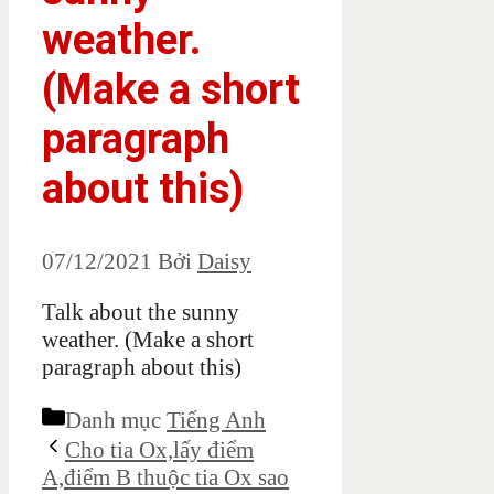
weather.
(Make a short
paragraph
about this)
07/12/2021
Bởi
Daisy
Talk about the sunny
weather. (Make a short
paragraph about this)
Danh mục
Tiếng Anh
Cho tia Ox,lấy điểm
A,điểm B thuộc tia Ox sao