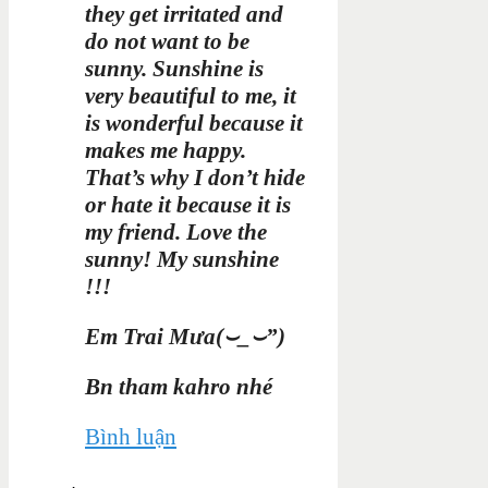
they get irritated and
do not want to be
sunny. Sunshine is
very beautiful to me, it
is wonderful because it
makes me happy.
That’s why I don’t hide
or hate it because it is
my friend. Love the
sunny! My sunshine
!!!
Em Trai Mưa(⌣_⌣”)
Bn tham kahro nhé
Bình luận