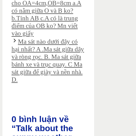
cho OA=4cm,OB=8cm a.A
có nằm giữa O và B ko?
b.Tính AB c.A có là trung
điểm của OB ko? Mn viết
vào giấy
Ma sát nào dưới đây có
hại nhất? A .Ma sát giữa dây
và ròng rọc. B. Ma sát giữa
bánh xe và trục quay. C Ma
sát giữa đế giày và nền nhà.
D.
0 bình luận về
“Talk about the