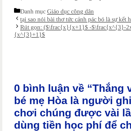
Danh mục
Giáo dục công dân
tại sao nói bài thơ tức cảnh pác bó là sự kết 
Rút gọn: ($\frac{x}{x+1}$ -$\frac{x^{3}-2
{x^{3}+1}$
0 bình luận về “Thắng 
bé mẹ Hòa là người ghi
chơi chúng được vài l
dùng tiền học phí để c