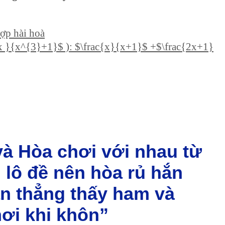
hợp hài hoà
x }{x^{3}+1}$ ): $\frac{x}{x+1}$ +$\frac{2x+1}
và Hòa chơi với nhau từ
 lô đề nên hòa rủ hắn
ần thẳng thấy ham và
hơi khi khôn”