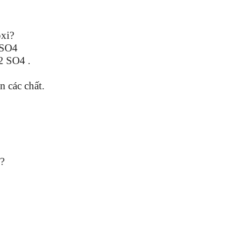
oxi?
 SO4
 SO4 .
n các chất.
n?