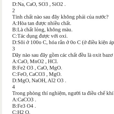
D:Na, CaO, SO3 , SiO2 .
2
Tính chất nào sau đây không phải của nước?
A:Hòa tan được nhiều chất.
B:Là chất lỏng, không màu.
C:Tác dụng được với oxi.
D:Sôi ở 100o C, hóa rắn ở 0o C (ở điều kiện áp
3
Dãy nào sau đây gồm các chất đều là oxit bazơ
A:CaO, MnO2 , HCl.
B:Fe2 O3 , CaO, MgO.
C:FeO, CaCO3 , MgO.
D:MgO, NaOH, Al2 O3 .
4
Trong phòng thí nghiệm, người ta điều chế khí 
A:CaCO3 .
B:Fe3 O4 .
C:H2 O.