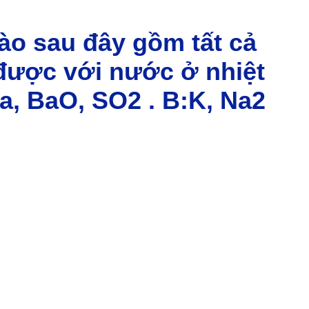
nào sau đây gồm tất cả
 được với nước ở nhiệt
, BaO, SO2 . B:K, Na2