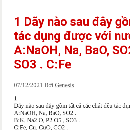
1 Dãy nào sau đây gồ
tác dụng được với nư
A:NaOH, Na, BaO, SO2
SO3 . C:Fe
07/12/2021
Bởi
Genesis
1
Dãy nào sau đây gồm tất cả các chất đều tác d
A:NaOH, Na, BaO, SO2 .
B:K, Na2 O, P2 O5 , SO3 .
C:Fe, Cu, CuO, CO2 .