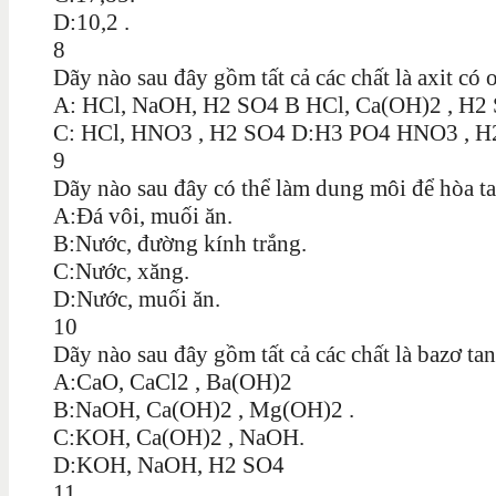
D:10,2 .
8
Dãy nào sau đây gồm tất cả các chất là axit có 
A: HCl, NaOH, H2 SO4 B HCl, Ca(OH)2 , H2
C: HCl, HNO3 , H2 SO4 D:H3 PO4 HNO3 , H2
9
Dãy nào sau đây có thể làm dung môi để hòa ta
A:Đá vôi, muối ăn.
B:Nước, đường kính trắng.
C:Nước, xăng.
D:Nước, muối ăn.
10
Dãy nào sau đây gồm tất cả các chất là bazơ ta
A:CaO, CaCl2 , Ba(OH)2
B:NaOH, Ca(OH)2 , Mg(OH)2 .
C:KOH, Ca(OH)2 , NaOH.
D:KOH, NaOH, H2 SO4
11