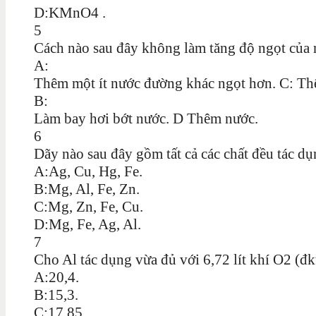
D:KMnO4 .
5
Cách nào sau đây không làm tăng độ ngọt của
A:
Thêm một ít nước đường khác ngọt hơn. C: T
B:
Làm bay hơi bớt nước. D Thêm nước.
6
Dãy nào sau đây gồm tất cả các chất đều tác d
A:Ag, Cu, Hg, Fe.
B:Mg, Al, Fe, Zn.
C:Mg, Zn, Fe, Cu.
D:Mg, Fe, Ag, Al.
7
Cho Al tác dụng vừa đủ với 6,72 lít khí O2 (đ
A:20,4.
B:15,3.
C:17,85.