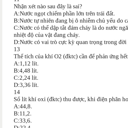
Nhận xét nào sau đây là sai?
A:Nước ngọt chiếm phần lớn trên trái đất.
B:Nước tự nhiên đang bị ô nhiễm chủ yếu do c
C:Nước có thể dập tắt đám cháy là do nước ngă
nhiệt độ của vật đang cháy.
D:Nước có vai trò cực kỳ quan trọng trong đời 
13
Thể tích của khí O2 (đktc) cần để phản ứng hế
A:1,12 lít.
B:4,48 lít.
C:2,24 lít.
D:3,36 lít.
14
Số lít khí oxi (đktc) thu được, khi điện phân 
A:44,8.
B:11,2.
C:33,6.
D:22,4.