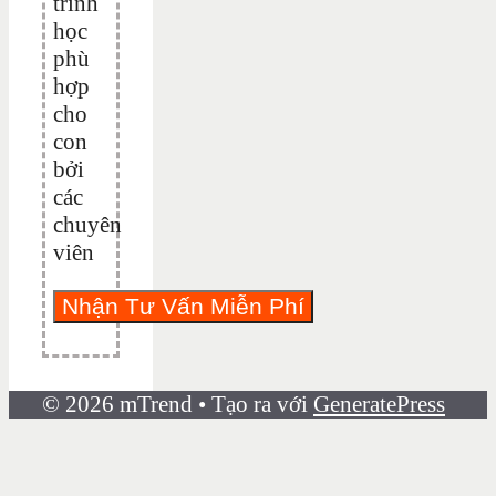
trình
học
phù
hợp
cho
con
bởi
các
chuyên
viên
© 2026 mTrend
• Tạo ra với
GeneratePress