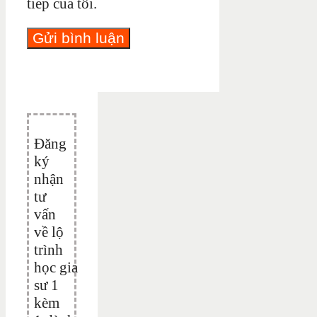
tiếp của tôi.
Đăng
ký
nhận
tư
vấn
về lộ
trình
học gia
sư 1
kèm