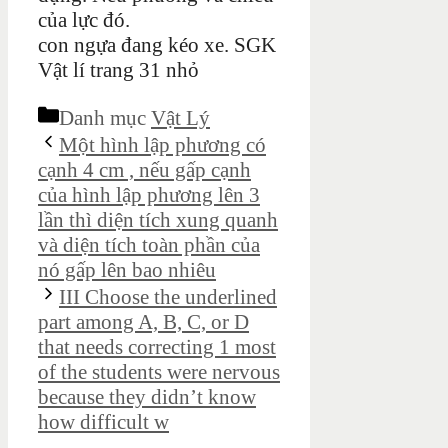
của lực đó.
con ngựa đang kéo xe. SGK
Vật lí trang 31 nhỏ
Danh mục
Vật Lý
Một hình lập phương có
cạnh 4 cm , nếu gấp cạnh
của hình lập phương lên 3
lần thì diện tích xung quanh
và diện tích toàn phần của
nó gấp lên bao nhiêu
III Choose the underlined
part among A, B, C, or D
that needs correcting 1 most
of the students were nervous
because they didn’t know
how difficult w