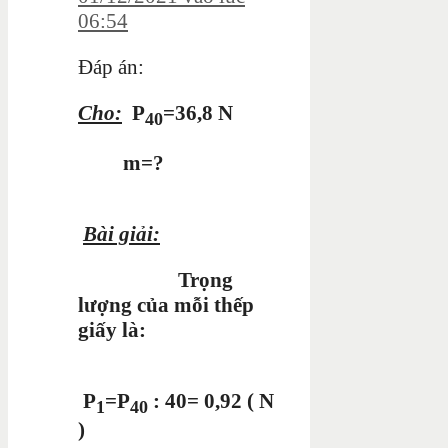
06:54
Đáp án:
Cho:
P
=36,8 N
40
m=?
Bài giải:
Trọng
lượng của mỗi thếp
giấy là:
P
=P
: 40= 0,92 ( N
1
40
)