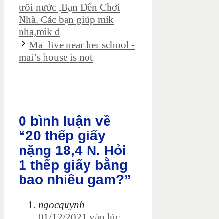
trôi nước ,Bạn Đến Chơi
Nhà. Các bạn giúp mik
nha,mik đ
Mai live near her school -
mai’s house is not
0 bình luận về
“20 thếp giấy
nặng 18,4 N. Hỏi
1 thếp giấy bằng
bao nhiêu gam?”
ngocquynh
01/12/2021 vào lúc