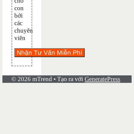
cho
con
bởi
các
chuyên
viên
© 2026 mTrend
• Tạo ra với
GeneratePress