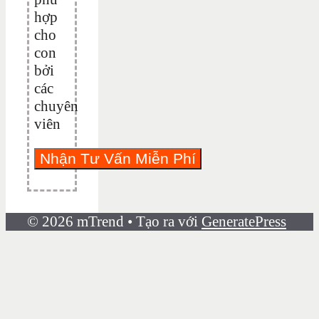
hợp
cho
con
bởi
các
chuyên
viên
© 2026 mTrend
• Tạo ra với
GeneratePress