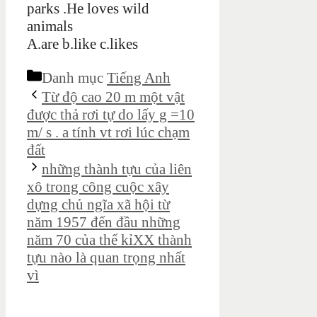
parks .He loves wild
animals
A.are b.like c.likes
Danh mục
Tiếng Anh
Từ độ cao 20 m một vật
được thả rơi tự do lấy g =10
m/ s . a tính vt rơi lúc chạm
đất
những thành tựu của liên
xô trong công cuộc xây
dựng chủ ngĩa xã hội từ
năm 1957 đến đầu những
năm 70 của thế kỉXX thành
tựu nào là quan trọng nhất
vì