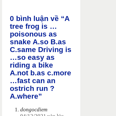
0 bình luận về “A
tree frog is …
poisonous as
snake A.so B.as
C.same Driving is
…so easy as
riding a bike
A.not b.as c.more
…fast can an
ostrich run ?
A.where”
dongocdiem
04/12/2021 vào lúc