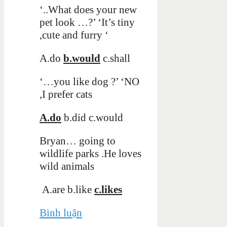
‘..What does your new
pet look …?’ ‘It’s tiny
,cute and furry ‘
A.do
b.would
c.shall
‘…you like dog ?’ ‘NO
,I prefer cats
A.do
b.did c.would
Bryan… going to
wildlife parks .He loves
wild animals
A.are b.like
c.likes
Bình luận