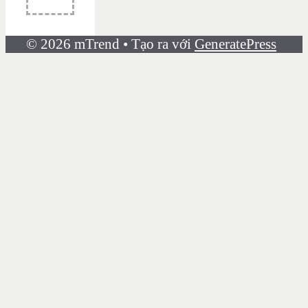
© 2026 mTrend
• Tạo ra với
GeneratePress