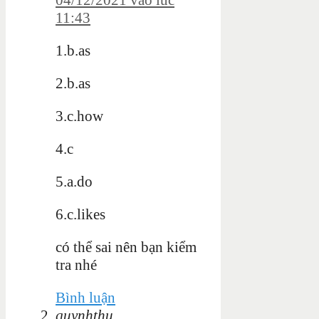
11:43
1.b.as
2.b.as
3.c.how
4.c
5.a.do
6.c.likes
có thể sai nên bạn kiểm
tra nhé
Bình luận
quynhthu