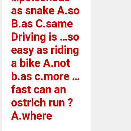
as snake A.so
B.as C.same
Driving is …so
easy as riding
a bike A.not
b.as c.more …
fast can an
ostrich run ?
A.where