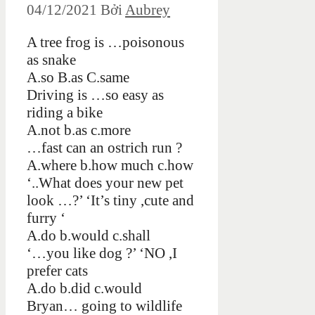
04/12/2021
Bởi
Aubrey
A tree frog is …poisonous
as snake
A.so B.as C.same
Driving is …so easy as
riding a bike
A.not b.as c.more
…fast can an ostrich run ?
A.where b.how much c.how
‘..What does your new pet
look …?’ ‘It’s tiny ,cute and
furry ‘
A.do b.would c.shall
‘…you like dog ?’ ‘NO ,I
prefer cats
A.do b.did c.would
Bryan… going to wildlife