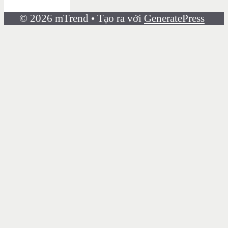
© 2026 mTrend
• Tạo ra với
GeneratePress