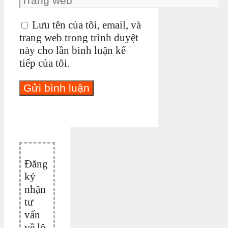
Lưu tên của tôi, email, và
trang web trong trình duyệt
này cho lần bình luận kế
tiếp của tôi.
Đăng
ký
nhận
tư
vấn
về lộ