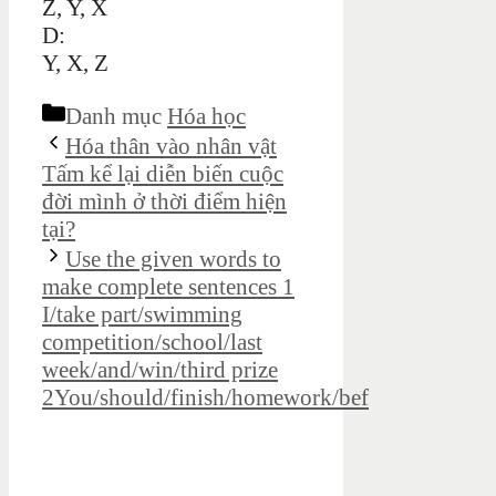
Z, Y, X
D:
Y, X, Z
Danh mục
Hóa học
Hóa thân vào nhân vật
Tấm kể lại diễn biến cuộc
đời mình ở thời điểm hiện
tại?
Use the given words to
make complete sentences 1
I/take part/swimming
competition/school/last
week/and/win/third prize
2You/should/finish/homework/bef