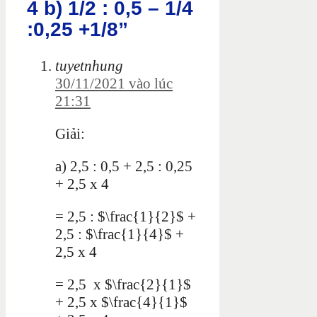
4 b) 1/2 : 0,5 – 1/4
:0,25 +1/8”
tuyetnhung
30/11/2021 vào lúc
21:31
Giải:
a)
2,5 : 0,5 + 2,5 : 0,25
+ 2,5 x 4
= 2,5 : $\frac{1}{2}$ +
2,5 : $\frac{1}{4}$ +
2,5 x 4
= 2,5 x $\frac{2}{1}$
+ 2,5 x $\frac{4}{1}$