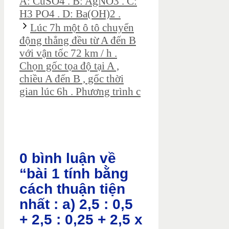
A: CuSO4 . B: AgNO3 . C:
H3 PO4 . D: Ba(OH)2 .
Lúc 7h một ô tô chuyển
động thẳng đều từ A đến B
với vận tốc 72 km / h .
Chọn gốc tọa độ tại A ,
chiều A đến B , gốc thời
gian lúc 6h . Phương trình c
0 bình luận về
“bài 1 tính bằng
cách thuận tiện
nhất : a) 2,5 : 0,5
+ 2,5 : 0,25 + 2,5 x