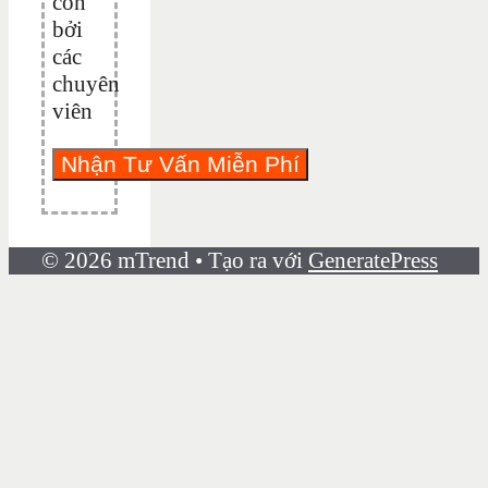
con
bởi
các
chuyên
viên
© 2026 mTrend
• Tạo ra với
GeneratePress