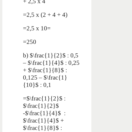
+ 2,5 x 4
=2,5 x (2 + 4 + 4)
=2,5 x 10=
=250
b) $\frac{1}{2}$ : 0,5
– $\frac{1}{4}$ : 0,25
+ $\frac{1}{8}$ :
0,125 – $\frac{1}
{10}$ : 0,1
=$\frac{1}{2}$ :
$\frac{1}{2}$
-$\frac{1}{4}$ :
$\frac{1}{4}$ +
$\frac{1}{8}$ :