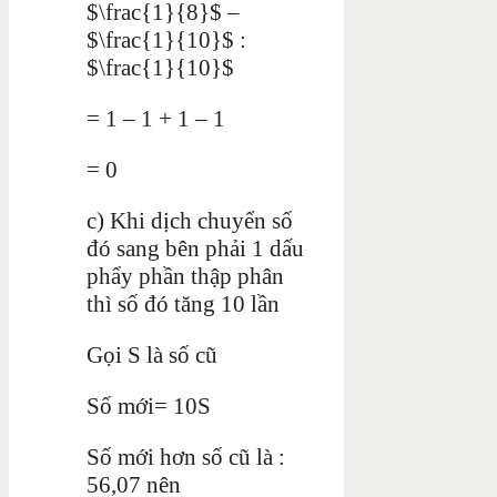
$\frac{1}{8}$ –
$\frac{1}{10}$ :
$\frac{1}{10}$
= 1 – 1 + 1 – 1
= 0
c) Khi dịch chuyển số
đó sang bên phải 1 dấu
phẩy phần thập phân
thì số đó tăng 10 lần
Gọi S là số cũ
Số mới= 10S
Số mới hơn số cũ là :
56,07 nên