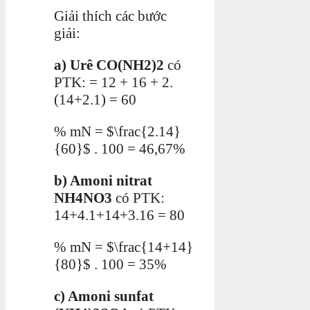
Giải thích các bước
giải:
a) Urê CO(NH2)2
có
PTK: = 12 + 16 + 2.
(14+2.1) = 60
% mN = $\frac{2.14}
{60}$ . 100 = 46,67%
b) Amoni nitrat
NH4NO3
có PTK:
14+4.1+14+3.16 = 80
% mN = $\frac{14+14}
{80}$ . 100 = 35%
c) Amoni sunfat