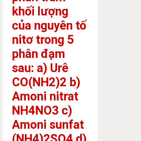
khối lượng
của nguyên tố
nitơ trong 5
phân đạm
sau: a) Urê
CO(NH2)2 b)
Amoni nitrat
NH4NO3 c)
Amoni sunfat
(NH4)2SO4 d)