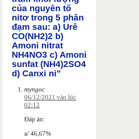
của nguyên tố
nitơ trong 5 phân
đạm sau: a) Urê
CO(NH2)2 b)
Amoni nitrat
NH4NO3 c) Amoni
sunfat (NH4)2SO4
d) Canxi ni”
myngoc
06/12/2021 vào lúc
02:12
Đáp án:
a/ 46,67%