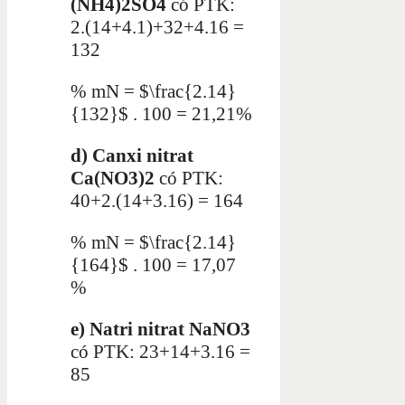
(NH4)2SO4
có PTK:
2.(14+4.1)+32+4.16 =
132
% mN = $\frac{2.14}
{132}$ . 100 = 21,21%
d) Canxi nitrat
Ca(NO3)2
có PTK:
40+2.(14+3.16) = 164
% mN = $\frac{2.14}
{164}$ . 100 = 17,07
%
e)
Natri nitrat NaNO3
có PTK: 23+14+3.16 =
85