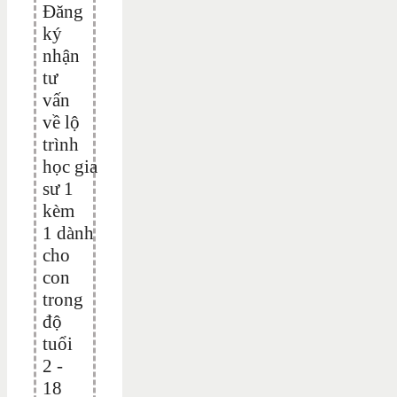
Đăng
ký
nhận
tư
vấn
về lộ
trình
học gia
sư 1
kèm
1 dành
cho
con
trong
độ
tuổi
2 -
18