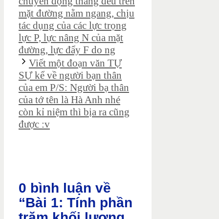
chuyển động thẳng đều trên
mặt đường nằm ngang, chịu
tác dụng của các lực trọng
lực P, lực nâng N của mặt
đường, lực đẩy F do ng
Viết một đoạn văn TỰ
SỰ kể về người bạn thân
của em P/S: Người bạ thân
của tớ tên là Hà Anh nhé
còn kỉ niệm thì bịa ra cũng
được :v
0 bình luận về
“Bài 1: Tính phần
trăm khối lượng