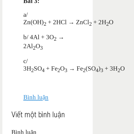
Bài 3:
a/
Zn(OH)
+ 2HCl → ZnCl
+ 2H
O
2
2
2
b/ 4Al + 3O
→
2
2Al
O
2
3
c/
3H
SO
+ Fe
O
→ Fe
(SO
)
+ 3H
O
2
4
2
3
2
4
3
2
Bình luận
Viết một bình luận
Bình luận