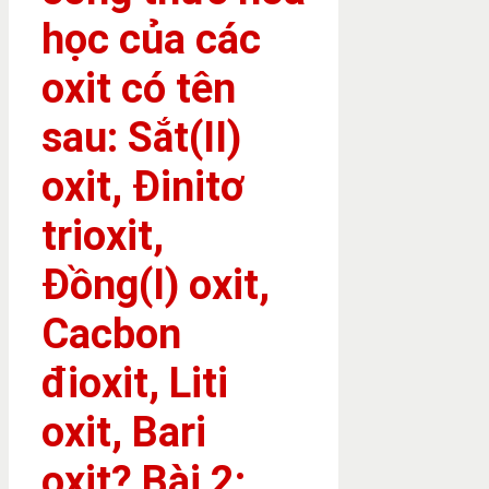
học của các
oxit có tên
sau: Sắt(II)
oxit, Đinitơ
trioxit,
Đồng(I) oxit,
Cacbon
đioxit, Liti
oxit, Bari
oxit? Bài 2: