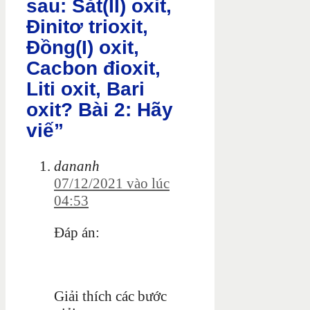
sau: Sắt(II) oxit,
Đinitơ trioxit,
Đồng(I) oxit,
Cacbon đioxit,
Liti oxit, Bari
oxit? Bài 2: Hãy
viế”
dananh
07/12/2021 vào lúc
04:53
Đáp án:
Giải thích các bước