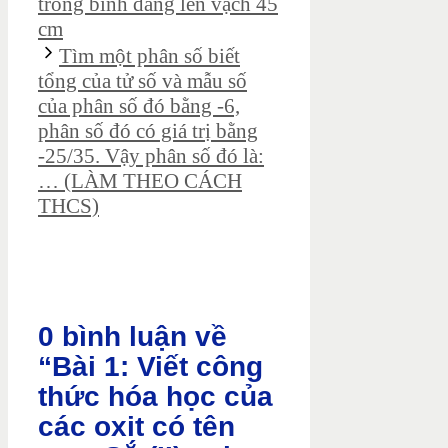
trong bình dâng lên vạch 45
cm
Tìm một phân số biết
tổng của tử số và mẫu số
của phân số đó bằng -6,
phân số đó có giá trị bằng
-25/35. Vậy phân số đó là:
… (LÀM THEO CÁCH
THCS)
0 bình luận về
“Bài 1: Viết công
thức hóa học của
các oxit có tên