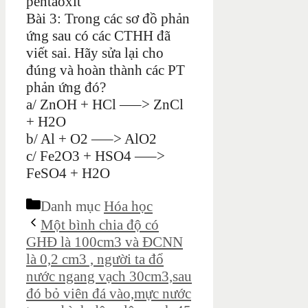
pentaoxit
Bài 3: Trong các sơ đồ phản
ứng sau có các CTHH đã
viết sai. Hãy sửa lại cho
đúng và hoàn thành các PT
phản ứng đó?
a/ ZnOH + HCl —–> ZnCl
+ H2O
b/ Al + O2 —–> AlO2
c/ Fe2O3 + HSO4 —–>
FeSO4 + H2O
Danh mục
Hóa học
Một bình chia độ có
GHĐ là 100cm3 và ĐCNN
là 0,2 cm3 , người ta đổ
nước ngang vạch 30cm3,sau
đó bỏ viên đá vào,mực nước