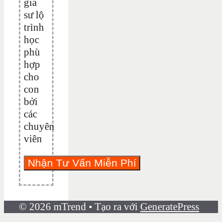
gia
sư lộ
trình
học
phù
hợp
cho
con
bởi
các
chuyên
viên
© 2026 mTrend
• Tạo ra với
GeneratePress