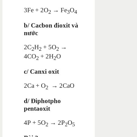
3Fe + 2O
→ Fe
O
2
3
4
b/ Cacbon đioxit và
nước
2C
H
+ 5O
→
2
2
2
4CO
+ 2H
O
2
2
c/ Canxi oxit
2Ca + O
→ 2CaO
2
d/ Điphotpho
pentaoxit
4P + 5O
→ 2P
O
2
2
5