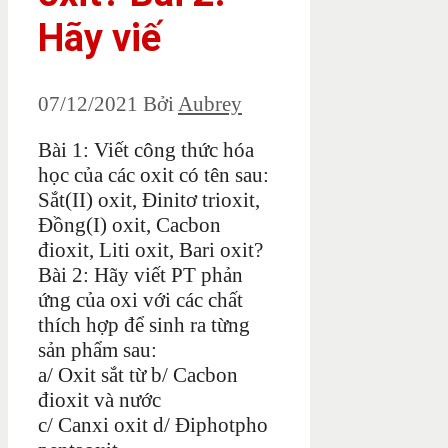
Hãy viế
07/12/2021
Bởi
Aubrey
Bài 1: Viết công thức hóa
học của các oxit có tên sau:
Sắt(II) oxit, Đinitơ trioxit,
Đồng(I) oxit, Cacbon
đioxit, Liti oxit, Bari oxit?
Bài 2: Hãy viết PT phản
ứng của oxi với các chất
thích hợp để sinh ra từng
sản phẩm sau:
a/ Oxit sắt từ b/ Cacbon
đioxit và nước
c/ Canxi oxit d/ Điphotpho