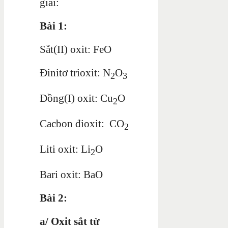
giải:
Bài 1:
Sắt(II) oxit: FeO
Đinitơ trioxit: N
O
2
3
Đồng(I) oxit: Cu
O
2
Cacbon đioxit: CO
2
Liti oxit: Li
O
2
Bari oxit: BaO
Bài 2:
a/ Oxit sắt từ