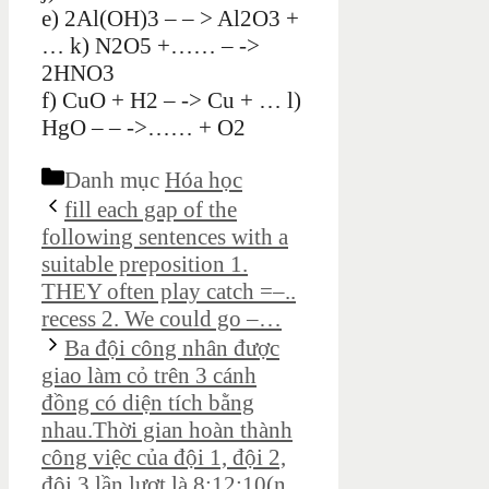
e) 2Al(OH)3 – – > Al2O3 +
… k) N2O5 +…… – ->
2HNO3
f) CuO + H2 – -> Cu + … l)
HgO – – ->…… + O2
Danh mục
Hóa học
fill each gap of the
following sentences with a
suitable preposition 1.
THEY often play catch =–..
recess 2. We could go –…
Ba đội công nhân được
giao làm cỏ trên 3 cánh
đồng có diện tích bằng
nhau.Thời gian hoàn thành
công việc của đội 1, đội 2,
đội 3 lần lượt là 8;12;10(n