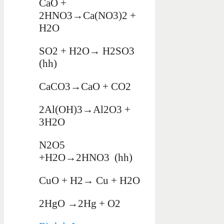
CaO +
2HNO3→Ca(NO3)2 +
H2O
SO2 + H2O→ H2SO3
(hh)
CaCO3→CaO + CO2
2Al(OH)3→Al2O3 +
3H2O
N2O5
+H2O→2HNO3 (hh)
CuO + H2→ Cu + H2O
2HgO →2Hg + O2