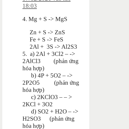
18:03
4. Mg + S -> MgS
Zn + S -> ZnS
Fe + S -> FeS
2Al + 3S -> Al2S3
5.
a) 2Al + 3Cl2 – ->
2AlCl3 (phản ứng
hóa hợp)
b) 4P + 5O2 – ->
2P2O5 (phản ứng
hóa hợp)
c) 2KClO3 – – >
2KCl + 3O2
d) SO2 + H2O – ->
H2SO3 (phản ứng
hóa hợp)