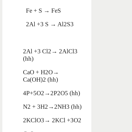
Fe + S → FeS
2Al +3 S → Al2S3
2Al +3 Cl2→ 2AlCl3
(hh)
CaO + H2O→
Ca(OH)2 (hh)
4P+5O2→2P2O5 (hh)
N2 + 3H2→2NH3 (hh)
2KClO3→ 2KCl +3O2