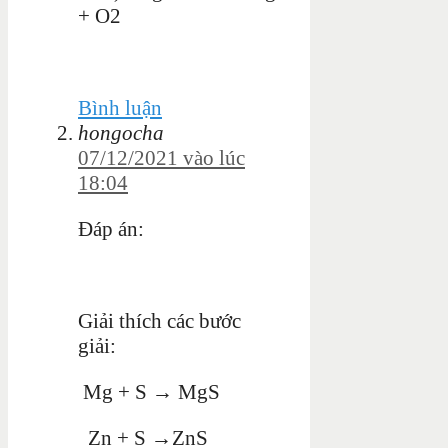
+ O2
Bình luận
hongocha
07/12/2021 vào lúc
18:04
Đáp án:
Giải thích các bước
giải:
Mg + S → MgS
Zn + S →ZnS