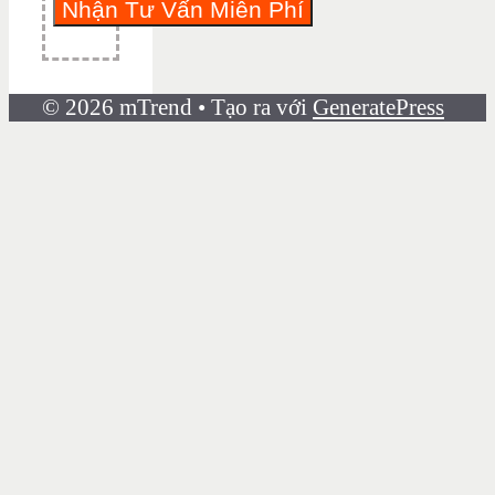
© 2026 mTrend
• Tạo ra với
GeneratePress