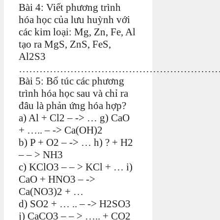
Bài 4: Viết phương trình
hóa học của lưu huỳnh với
các kim loại: Mg, Zn, Fe, Al
tạo ra MgS, ZnS, FeS,
Al2S3
…………………………………………………
Bài 5: Bổ túc các phương
trình hóa học sau và chỉ ra
đâu là phản ứng hóa hợp?
a) Al + Cl2 – -> … g) CaO
+ ….. – -> Ca(OH)2
b) P + O2 – -> … h) ? + H2
– – > NH3
c) KClO3 – – > KCl + … i)
CaO + HNO3 – ->
Ca(NO3)2 + …
d) SO2 + … .. – -> H2SO3
j) CaCO3 – – > ….. + CO2