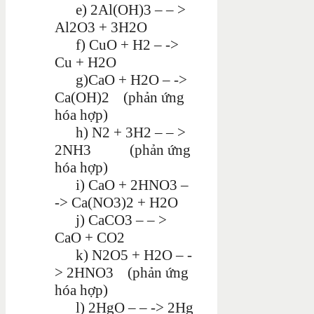
e) 2Al(OH)3 – – >
Al2O3 + 3H2O
f) CuO + H2 – ->
Cu + H2O
g)CaO + H2O – ->
Ca(OH)2 (phản ứng
hóa hợp)
h) N2 + 3H2 – – >
2NH3 (phản ứng
hóa hợp)
i) CaO + 2HNO3 –
-> Ca(NO3)2 + H2O
j) CaCO3 – – >
CaO + CO2
k) N2O5 + H2O – -
> 2HNO3 (phản ứng
hóa hợp)
l) 2HgO – – -> 2Hg