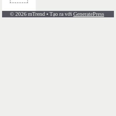
© 2026 mTrend
• Tạo ra với
GeneratePress