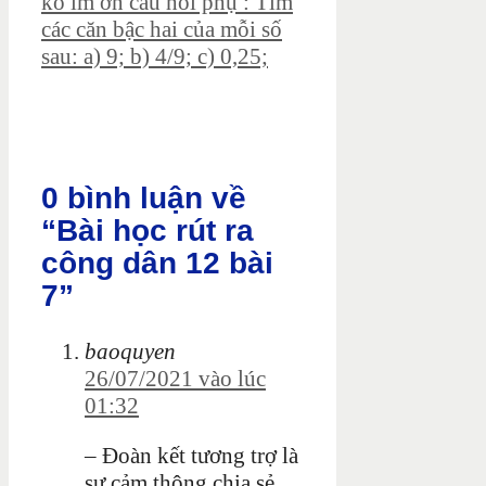
ko lm ơn câu hỏi phụ : Tìm
các căn bậc hai của mỗi số
sau: a) 9; b) 4/9; c) 0,25;
0 bình luận về
“Bài học rút ra
công dân 12 bài
7”
baoquyen
26/07/2021 vào lúc
01:32
– Đoàn kết tương trợ là
sự cảm thông chia sẻ,