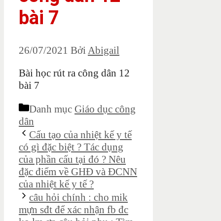
bài 7
26/07/2021
Bởi
Abigail
Bài học rút ra công dân 12
bài 7
Danh mục
Giáo dục công
dân
Cấu tạo của nhiệt kế y tế
có gì đặc biệt ? Tác dụng
của phần cấu tại đó ? Nêu
đặc điểm về GHĐ và ĐCNN
của nhiệt kế y tế ?
câu hỏi chính : cho mik
mựn sđt để xác nhận fb đc