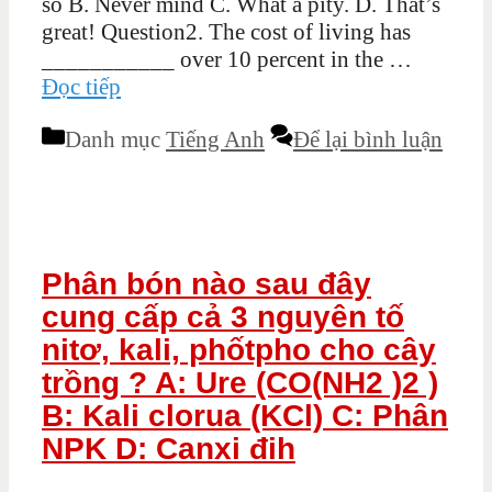
so B. Never mind C. What a pity. D. That’s
great! Question2. The cost of living has
___________ over 10 percent in the …
Đọc tiếp
Danh mục
Tiếng Anh
Để lại bình luận
Phân bón nào sau đây
cung cấp cả 3 nguyên tố
nitơ, kali, phốtpho cho cây
trồng ? A: Ure (CO(NH2 )2 )
B: Kali clorua (KCl) C: Phân
NPK D: Canxi đih