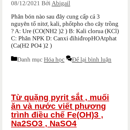
08/12/2021
Bởi
Abigail
Phân bón nào sau đây cung cấp cả 3
nguyên tố nitơ, kali, phốtpho cho cây trồng
? A: Ure (CO(NH2 )2 ) B: Kali clorua (KCl)
C: Phân NPK D: Canxi đihiđropHOAtphat
(Ca(H2 PO4 )2 )
Danh mục
Hóa học
Để lại bình luận
Từ quặng pyrit sắt , muối
ăn và nước viết phương
trình điều chế Fe(OH)3 ,
Na2SO3 , NaSO4