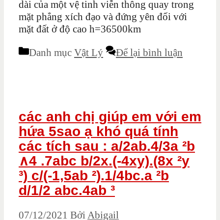
dài của một vệ tinh viễn thông quay trong
mặt phẳng xích đạo và đứng yên đối với
mặt đất ở độ cao h=36500km
Danh mục
Vật Lý
Để lại bình luận
các anh chị giúp em với em
hứa 5sao ạ khó quá tính
các tích sau : a/2ab.4/3a ²b
∧4 .7abc b/2x.(-4xy).(8x ²y
³) c/(-1,5ab ²).1/4bc.a ²b
d/1/2 abc.4ab ³
07/12/2021
Bởi
Abigail