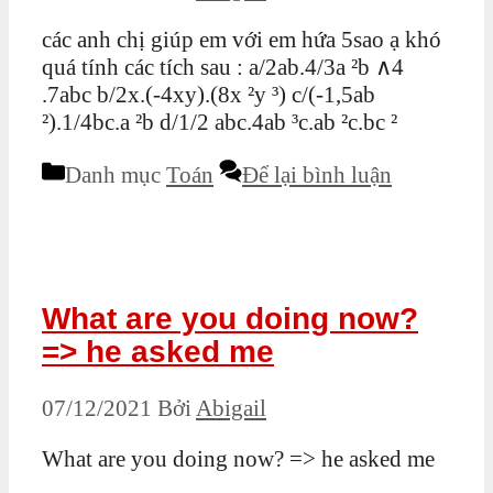
các anh chị giúp em với em hứa 5sao ạ khó
quá tính các tích sau : a/2ab.4/3a ²b ∧4
.7abc b/2x.(-4xy).(8x ²y ³) c/(-1,5ab
²).1/4bc.a ²b d/1/2 abc.4ab ³c.ab ²c.bc ²
Danh mục
Toán
Để lại bình luận
What are you doing now?
=> he asked me
07/12/2021
Bởi
Abigail
What are you doing now? => he asked me