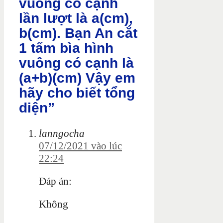
vuông có cạnh
lần lượt là a(cm),
b(cm). Bạn An cắt
1 tấm bìa hình
vuông có cạnh là
(a+b)(cm) Vậy em
hãy cho biết tổng
diện”
lanngocha
07/12/2021 vào lúc
22:24
Đáp án:
Không