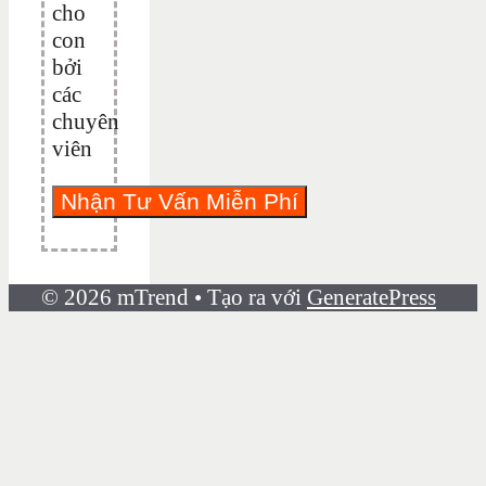
cho
con
bởi
các
chuyên
viên
© 2026 mTrend
• Tạo ra với
GeneratePress