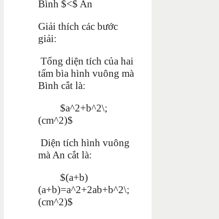
Bình $<$ An
Giải thích các bước
giải:
Tổng diện tích của hai
tấm bìa hình vuông mà
Bình cắt là:
$a^2+b^2\;
(cm^2)$
Diện tích hình vuông
mà An cắt là:
$(a+b)
(a+b)=a^2+2ab+b^2\;
(cm^2)$