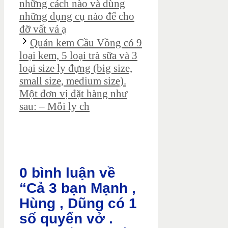
những cách nào và dùng
những dụng cụ nào để cho
đỡ vất vả ạ
Quán kem Cầu Vồng có 9
loại kem, 5 loại trà sữa và 3
loại size ly đựng (big size,
small size, medium size).
Một đơn vị đặt hàng như
sau: – Mỗi ly ch
0 bình luận về
“Cả 3 bạn Mạnh ,
Hùng , Dũng có 1
số quyển vở .