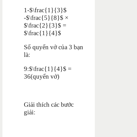
1-$\frac{1}{3}$
-$\frac{5}{8}$ ×
$\frac{2}{3}$ =
$\frac{1}{4}$
Số quyển vở của 3 bạn
là:
9:$\frac{1}{4}$ =
36(quyển vở)
Giải thích các bước
giải: