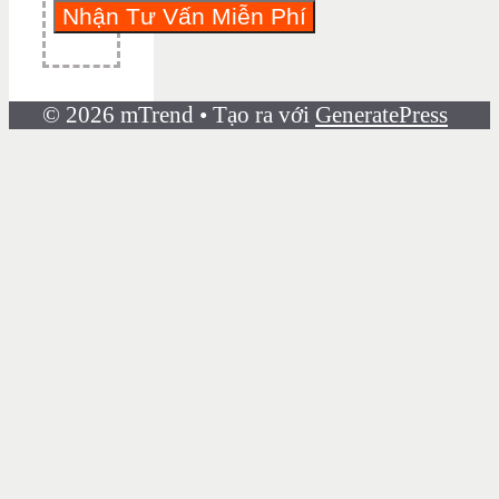
© 2026 mTrend
• Tạo ra với
GeneratePress