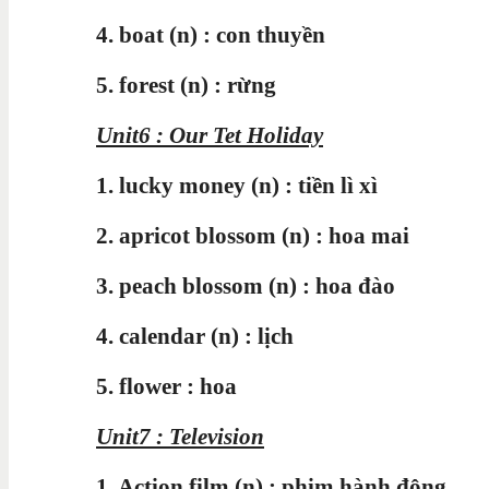
4. boat (n) : con thuyền
5. forest (n) : rừng
Unit6 : Our Tet Holiday
1. lucky money
(n) : tiền lì xì
2. apricot blossom (n) : hoa mai
3. peach blossom (n) : hoa đào
4. calendar (n) : lịch
5. flower : hoa
Unit7 : Television
1. Action film (n) : phim hành động