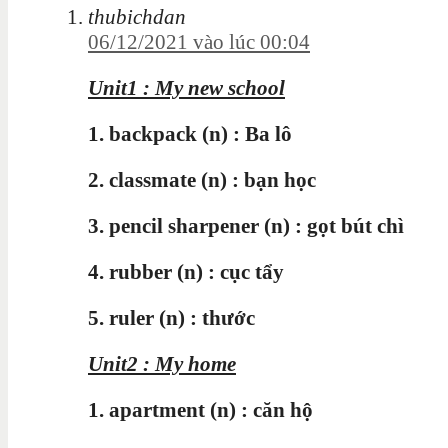
thubichdan
06/12/2021 vào lúc 00:04
Unit1 : My new school
1. backpack (n) : Ba lô
2. classmate (n) : bạn học
3. pencil sharpener (n) : gọt bút chì
4. rubber (n) : cục tẩy
5. ruler (n) : thước
Unit2 : My home
1. apartment (n) : căn hộ