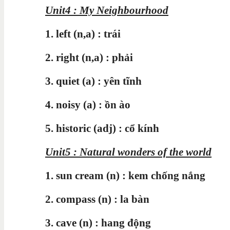
Unit4 : My Neighbourhood
1. left (n,a) : trái
2. right (n,a) : phải
3. quiet (a) : yên tĩnh
4. noisy (a) : ồn ào
5. historic (adj) : cổ kính
Unit5 : Natural wonders of the world
1. sun cream (n) : kem chống nắng
2. compass (n) : la bàn
3. cave (n) : hang động