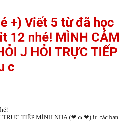
 +) Viết 5 từ đã học
unit 12 nhé! MÌNH CẢM
HỎI J HỎI TRỰC TIẾP
u c
nhé!
TRỰC TIẾP MÌNH NHA (❤ ω ❤) iu các bạn