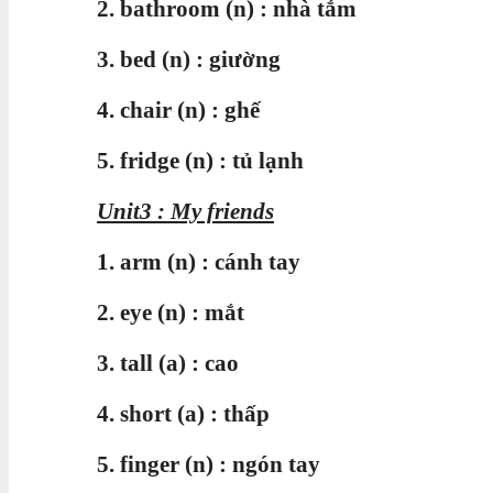
2. bathroom (n) : nhà tắm
3. bed (n) : giường
4. chair (n) : ghế
5. fridge (n) : tủ lạnh
Unit3 : My friends
1. arm (n) : cánh tay
2. eye (n) : mắt
3. tall (a) : cao
4. short (a) : thấp
5. finger (n) : ngón tay