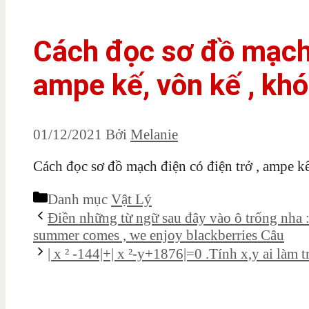
Cách đọc sơ đồ mạch 
ampe kế, vôn kế , kh
01/12/2021
Bởi
Melanie
Cách đọc sơ đồ mạch điện có điện trở , ampe k
Danh mục
Vật Lý
Điền những từ ngữ sau đây vào ô trống nha :
summer comes , we enjoy blackberries Câu
| x ² -144|+| x ²-y+1876|=0 .Tính x,y ai làm tr