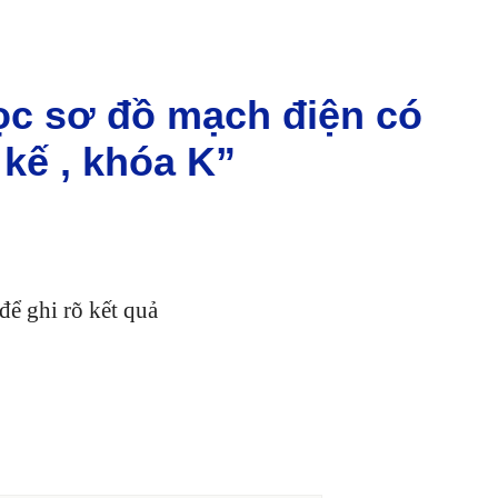
ọc sơ đồ mạch điện có
 kế , khóa K”
để ghi rõ kết quả