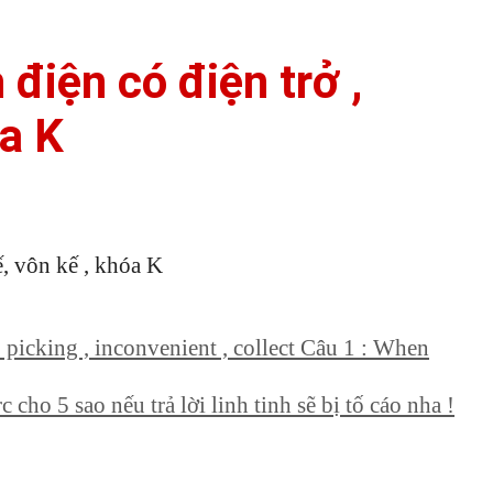
điện có điện trở ,
óa K
ế, vôn kế , khóa K
 picking , inconvenient , collect Câu 1 : When
c cho 5 sao nếu trả lời linh tinh sẽ bị tố cáo nha !