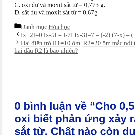
C. oxi dư và moxit sắt từ = 0,773 g.
D. sắt dư và moxit sắt từ = 0,67g
Danh mục
Hóa học
Ix+2I=0 Ix-5I = I-7I Ix-3I=7 – (-2) (7-x) – (
Hai điện trở R1=10 ôm, R2=20 ôm mắc nối ti
hai đầu R2 là bao nhiêu?
0 bình luận về “Cho 0,5
oxi biết phản ứng xảy r
sắt từ. Chất nào còn d