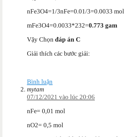
nFe3O4=1/3nFe=0.01/3=0.0033 mol
mFe3O4=0.0033*232=
0.773 gam
Vậy Chọn
đáp án C
Giải thích các bước giải:
Bình luận
mytam
07/12/2021 vào lúc 20:06
nFe= 0,01 mol
nO2= 0,5 mol