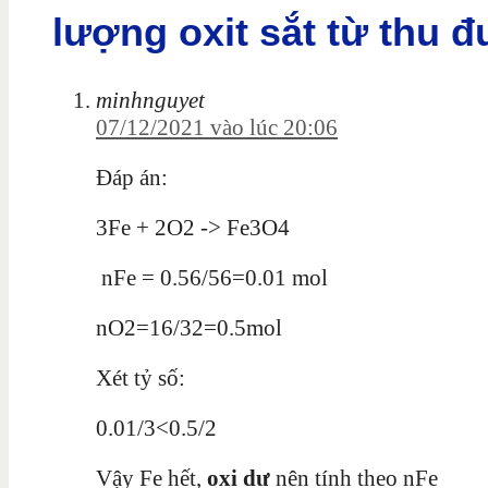
lượng oxit sắt từ thu 
minhnguyet
07/12/2021 vào lúc 20:06
Đáp án:
3Fe + 2O2 -> Fe3O4
nFe = 0.56/56=0.01 mol
nO2=16/32=0.5mol
Xét tỷ số:
0.01/3<0.5/2
Vậy Fe hết,
oxi dư
nên tính theo nFe