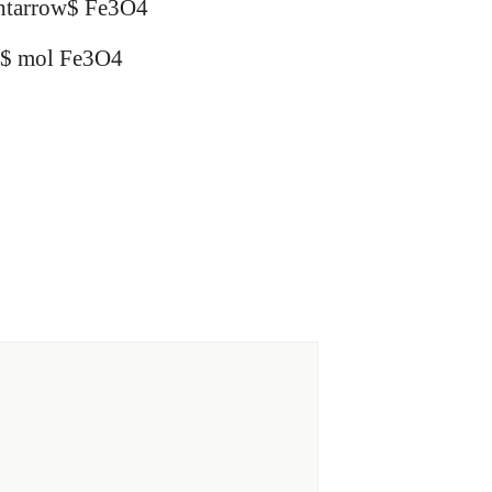
ghtarrow$ Fe3O4
3}$ mol Fe3O4