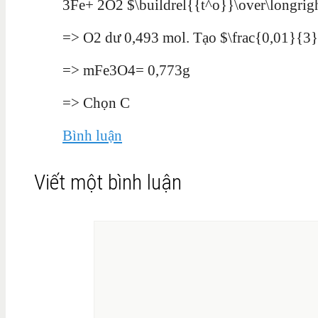
3Fe+ 2O2 $\buildrel{{t^o}}\over\longri
=> O2 dư 0,493 mol. Tạo $\frac{0,01}{
=> mFe3O4= 0,773g
=> Chọn C
Bình luận
Viết một bình luận