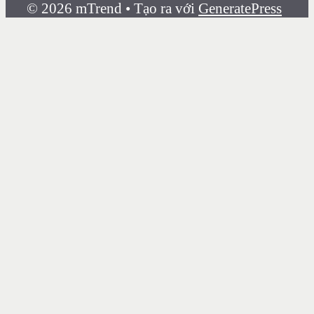
© 2026 mTrend
• Tạo ra với
GeneratePress