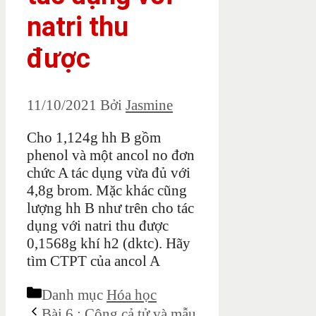
natri thu
được
11/10/2021
Bởi
Jasmine
Cho 1,124g hh B gồm
phenol và một ancol no đơn
chức A tác dụng vừa đủ với
4,8g brom. Mặc khác cũng
lượng hh B như trên cho tác
dụng với natri thu được
0,1568g khí h2 (dktc). Hãy
tìm CTPT của ancol A
Danh mục
Hóa học
Bài 6 : Cộng cả tử và mẫu