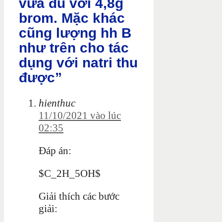
vừa đủ với 4,8g
brom. Mặc khác
cũng lượng hh B
như trên cho tác
dụng với natri thu
được”
hienthuc
11/10/2021 vào lúc
02:35
Đáp án:
$C_2H_5OH$
Giải thích các bước
giải: