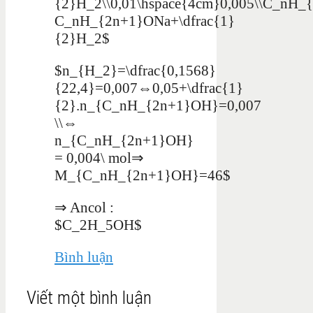
{2}H_2\\0,01\hspace{4cm}0,005\\C_nH
C_nH_{2n+1}ONa+\dfrac{1}
{2}H_2$
$n_{H_2}=\dfrac{0,1568}
{22,4}=0,007⇔0,05+\dfrac{1}
{2}.n_{C_nH_{2n+1}OH}=0,007
\\⇔
n_{C_nH_{2n+1}OH}
= 0,004\ mol⇒
M_{C_nH_{2n+1}OH}=46$
⇒ Ancol :
$C_2H_5OH$
Bình luận
Viết một bình luận