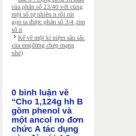
của phân số 23/40 với cùng
một số tự nhiên n rồi rút
gọn ta được phân số 3/4 ,tìm
số n
Kể về một kỉ niệm sâu sắc
của em(đừng chép mạng
nhé)
0 bình luận về
“Cho 1,124g hh B
gồm phenol và
một ancol no đơn
chức A tác dụng