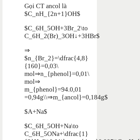
Gọi CT ancol là
$C_nH_{2n+1}OH$
$C_6H_5OH+3Br_2\to
C_6H_2(Br)_3OH↓+3HBr$
⇒
$n_{Br_2}=\dfrac{4,8}
{160}=0,03\
mol⇒n_{phenol}=0,01\
mol⇒
m_{phenol}=94.0,01
=0,94g\\⇒m_{ancol}=0,184g$
$A+Na$
$C_6H_5OH+Na\to
C_6H_5ONa+\dfrac{1}