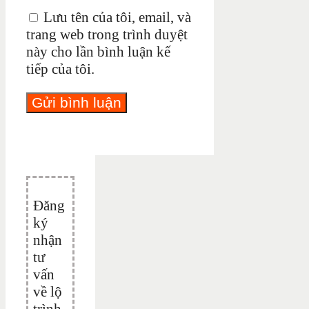
Lưu tên của tôi, email, và
trang web trong trình duyệt
này cho lần bình luận kế
tiếp của tôi.
Đăng
ký
nhận
tư
vấn
về lộ
trình