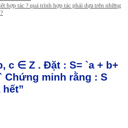
iết hợp tác ? quá trình hợp tác phải dựa trên những
 ?
, c ∈ Z . Đặt : S= `a + b+
 ` Chứng minh rằng : S
 hết”