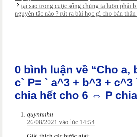
tại sao trong cuộc sống chúng ta luôn phải b
nguyên tắc nào ? rút ra bài học gì cho bản thân
0 bình luận về “Cho a, b
c` P= ` a^3 + b^3 + c^3
chia hết cho 6 ⇔ P chia
quynhnhu
26/08/2021 vào lúc 14:54
Giải thích các bước giải: