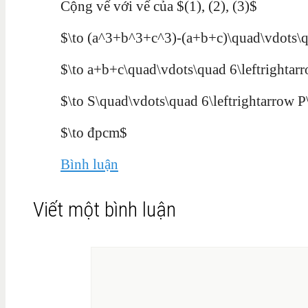
Cộng vế với vế của $(1), (2), (3)$
$\to (a^3+b^3+c^3)-(a+b+c)\quad\vdots\
$\to a+b+c\quad\vdots\quad 6\leftrighta
$\to S\quad\vdots\quad 6\leftrightarrow 
$\to đpcm$
Bình luận
Viết một bình luận