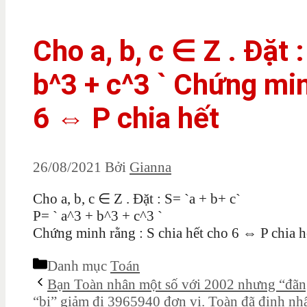
Cho a, b, c ∈ Z . Đặt :
b^3 + c^3 ` Chứng min
6 ⇔ P chia hết
26/08/2021
Bởi
Gianna
Cho a, b, c ∈ Z . Đặt : S= `a + b+ c`
P= ` a^3 + b^3 + c^3 `
Chứng minh rằng : S chia hết cho 6 ⇔ P chia h
Danh mục
Toán
Bạn Toàn nhân một số với 2002 nhưng “đãng 
“bị” giảm đi 3965940 đơn vị. Toàn đã định nh