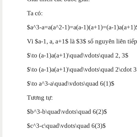
Ta có:
$a^3-a=a(a^2-1)=a(a-1)(a+1)=(a-1)a(a+1)
Vì $a-1, a, a+1$ là $3$ số nguyên liên tiế
$\to (a-1)a(a+1)\quad\vdots\quad 2, 3$
$\to (a-1)a(a+1)\quad\vdots\quad 2\cdot 
$\to a^3-a\quad\vdots\quad 6(1)$
Tương tự:
$b^3-b\quad\vdots\quad 6(2)$
$c^3-c\quad\vdots\quad 6(3)$