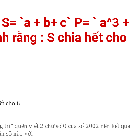
 S= `a + b+ c` P= ` a^3 +
h rằng : S chia hết cho
ết cho 6.
trí” quên viết 2 chữ số 0 của số 2002 nên kết quả
ân số nào với