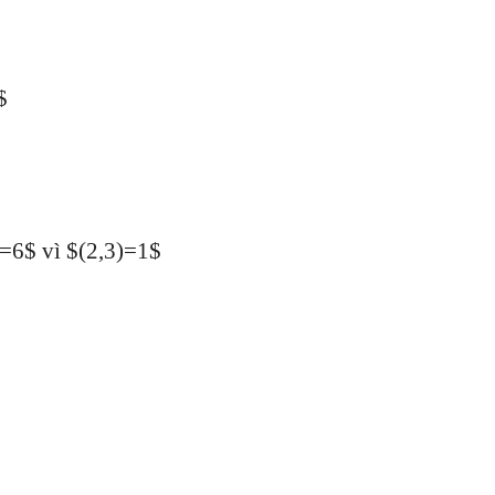
$
p
3=6$ vì $(2,3)=1$