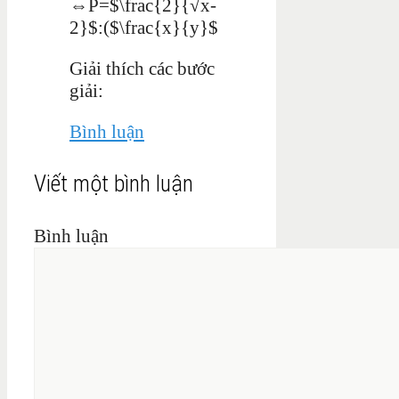
⇔P=$\frac{2}{√x-
2}$:($\frac{x}{y}$
Giải thích các bước
giải:
Bình luận
Viết một bình luận
Bình luận