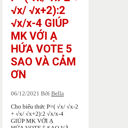
√x/ √x+2):2
√x/x-4 GIÚP
MK VỚI Ạ
HỨA VOTE 5
SAO VÀ CẢM
ƠN
06/12/2021
Bởi
Bella
Cho biểu thức P=( √x/ √x-2
+ √x/ √x+2):2 √x/x-4
GIÚP MK VỚI Ạ