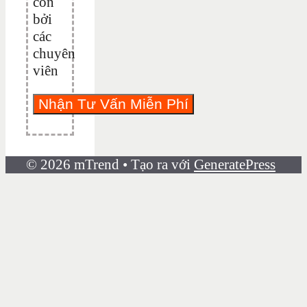
con
bởi
các
chuyên
viên
© 2026 mTrend
• Tạo ra với
GeneratePress