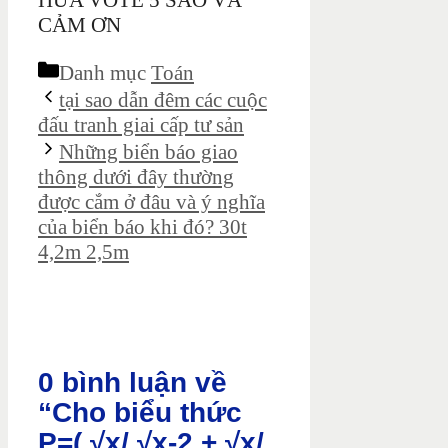
HỨA VOTE 5 SAO VÀ
CẢM ƠN
Danh mục
Toán
tại sao dẫn đêm các cuộc
đấu tranh giai cấp tư sản
Những biển báo giao
thông dưới đây thường
được cắm ở đâu và ý nghĩa
của biển báo khi đó? 30t
4,2m 2,5m
0 bình luận về
“Cho biểu thức
P=( √x/ √x-2 + √x/