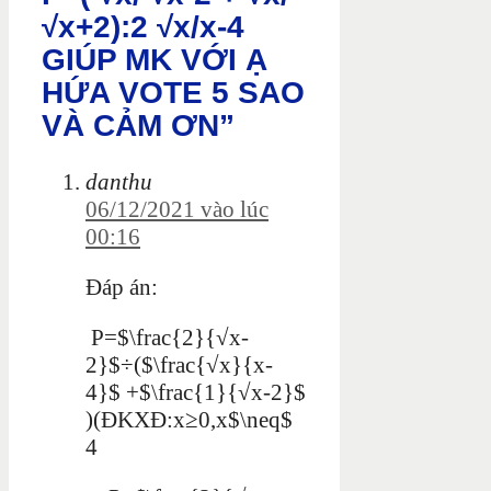
√x+2):2 √x/x-4
GIÚP MK VỚI Ạ
HỨA VOTE 5 SAO
VÀ CẢM ƠN”
danthu
06/12/2021 vào lúc
00:16
Đáp án:
P=$\frac{2}{√x-
2}$÷($\frac{√x}{x-
4}$ +$\frac{1}{√x-2}$
)(ĐKXĐ:x≥0,x$\neq$
4