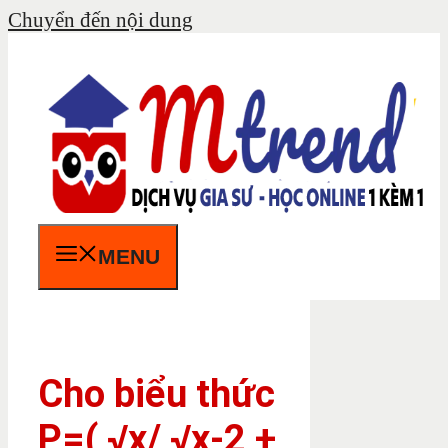
Chuyển đến nội dung
MENU
Cho biểu thức
P=( √x/ √x-2 +