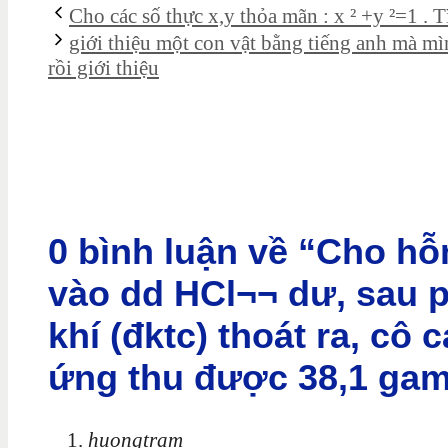
Cho các số thực x,y thỏa mãn : x ² +y ²=1 
giới thiệu một con vật bằng tiếng anh mà m
rồi giới thiệu
0 bình luận về “Cho h
vào dd HCl¬¬ dư, sau p
khí (đktc) thoát ra, cô
ứng thu được 38,1 gam
huongtram