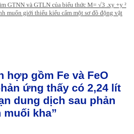
. Tìm GTNN và GTLN của biểu thức M= √3 .xy +y ²
ình muốn giới thiểu kiểu cẩm một sơ đồ động vật
ỗn hợp gồm Fe và FeO
hản ứng thấy có 2,24 lít
 cạn dung dịch sau phản
 muối kha”