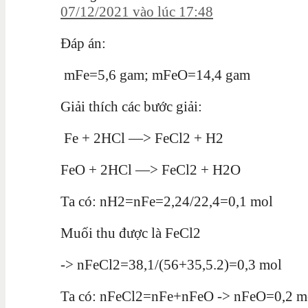
07/12/2021 vào lúc 17:48
Đáp án:
mFe=5,6 gam; mFeO=14,4 gam
Giải thích các bước giải:
Fe + 2HCl —> FeCl2 + H2
FeO + 2HCl —> FeCl2 + H2O
Ta có: nH2=nFe=2,24/22,4=0,1 mol
Muối thu được là FeCl2
-> nFeCl2=38,1/(56+35,5.2)=0,3 mol
Ta có: nFeCl2=nFe+nFeO -> nFeO=0,2 m