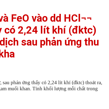
và FeO vào dd HCl¬¬
có 2,24 lít khí (đktc)
 dịch sau phản ứng thu
kha
u phản ứng thấy có 2,24 lít khí (đktc) thoát ra,
gam muối khan. Tính khối lượng mỗi chất trong