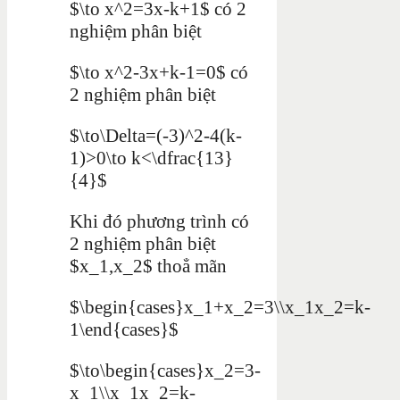
$\to x^2=3x-k+1$ có 2
nghiệm phân biệt
$\to x^2-3x+k-1=0$ có
2 nghiệm phân biệt
$\to\Delta=(-3)^2-4(k-
1)>0\to k<\dfrac{13}
{4}$
Khi đó phương trình có
2 nghiệm phân biệt
$x_1,x_2$ thoẳ mãn
$\begin{cases}x_1+x_2=3\\x_1x_2=k-
1\end{cases}$
$\to\begin{cases}x_2=3-
x_1\\x_1x_2=k-