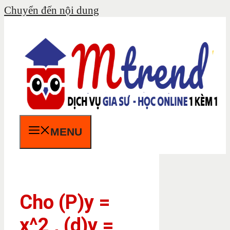
Chuyển đến nội dung
MENU
Cho (P)y =
x^2 , (d)y =