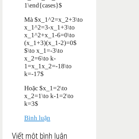
1\end{cases}$
Mà $x_1^2=x_2+3\to
x_1^2=3-x_1+3\to
x_1^2+x_1-6=0\to
(x_1+3)(x_1-2)=0$
$\to x_1=-3\to
x_2=6\to k-
1=x_1x_2=-18\to
k=-17$
Hoặc $x_1=2\to
x_2=1\to k-1=2\to
k=3$
Bình luận
Viết một bình luận