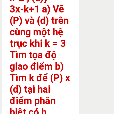
3x-k+1 a) Vẽ
(P) và (d) trên
cùng một hệ
trục khi k = 3
Tìm tọa độ
giao điểm b)
Tìm k để (P) x
(d) tại hai
điểm phân
biệt có h