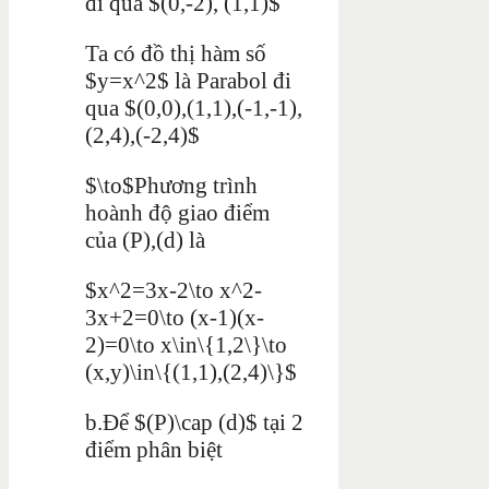
đi qua $(0,-2), (1,1)$
Ta có đồ thị hàm số
$y=x^2$ là Parabol đi
qua $(0,0),(1,1),(-1,-1),
(2,4),(-2,4)$
$\to$Phương trình
hoành độ giao điểm
của (P),(d) là
$x^2=3x-2\to x^2-
3x+2=0\to (x-1)(x-
2)=0\to x\in\{1,2\}\to
(x,y)\in\{(1,1),(2,4)\}$
b.Để $(P)\cap (d)$ tại 2
điểm phân biệt