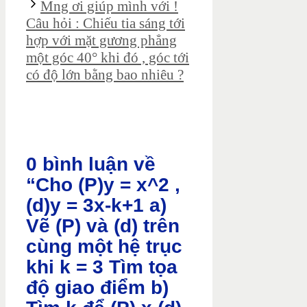
Mng ơi giúp mình với !
Câu hỏi : Chiếu tia sáng tới
hợp với mặt gương phẳng
một góc 40° khi đó , góc tới
có độ lớn bằng bao nhiêu ?
0 bình luận về
“Cho (P)y = x^2 ,
(d)y = 3x-k+1 a)
Vẽ (P) và (d) trên
cùng một hệ trục
khi k = 3 Tìm tọa
độ giao điểm b)