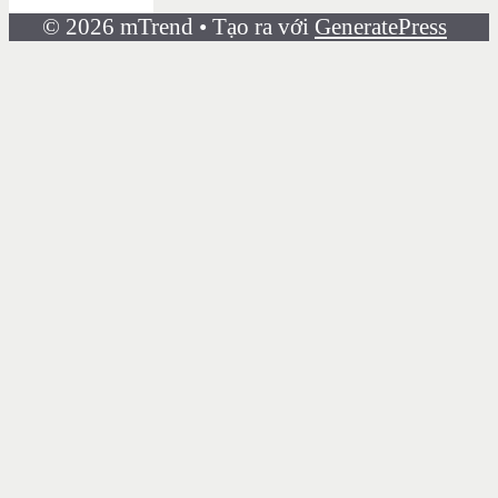
© 2026 mTrend
• Tạo ra với
GeneratePress