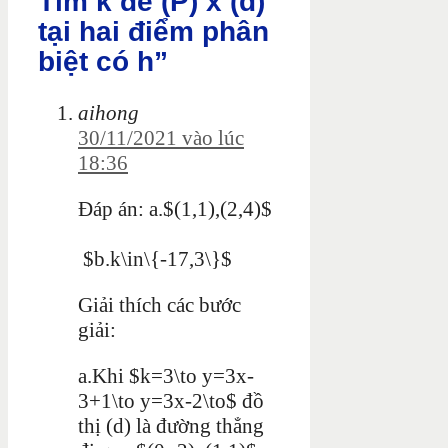
Tìm k để (P) x (d)
tại hai điểm phân
biệt có h”
aihong
30/11/2021 vào lúc
18:36
Đáp án: a.$(1,1),(2,4)$
$b.k\in\{-17,3\}$
Giải thích các bước
giải:
a.Khi $k=3\to y=3x-
3+1\to y=3x-2\to$ đồ
thị (d) là đường thẳng