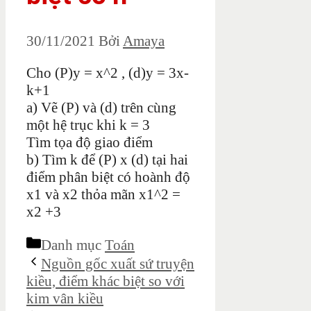
30/11/2021
Bởi
Amaya
Cho (P)y = x^2 , (d)y = 3x-
k+1
a) Vẽ (P) và (d) trên cùng
một hệ trục khi k = 3
Tìm tọa độ giao điểm
b) Tìm k để (P) x (d) tại hai
điểm phân biệt có hoành độ
x1 và x2 thỏa mãn x1^2 =
x2 +3
Danh mục
Toán
Nguồn gốc xuất sứ truyện
kiều, điểm khác biệt so với
kim vân kiều