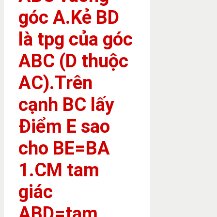
góc A.Kẻ BD
là tpg của góc
ABC (D thuộc
AC).Trên
cạnh BC lấy
Điểm E sao
cho BE=BA
1.CM tam
giác
ABD=tam