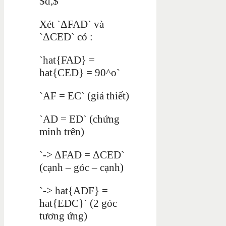
$d,$
Xét `ΔFAD` và
`ΔCED` có :
`hat{FAD} =
hat{CED} = 90^o`
`AF = EC` (giả thiết)
`AD = ED` (chứng
minh trên)
`-> ΔFAD = ΔCED`
(cạnh – góc – cạnh)
`-> hat{ADF} =
hat{EDC}` (2 góc
tương ứng)