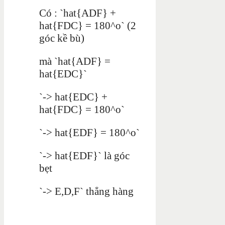
Có : `hat{ADF} +
hat{FDC} = 180^o` (2
góc kề bù)
mà `hat{ADF} =
hat{EDC}`
`-> hat{EDC} +
hat{FDC} = 180^o`
`-> hat{EDF} = 180^o`
`-> hat{EDF}` là góc
bẹt
`-> E,D,F` thẳng hàng