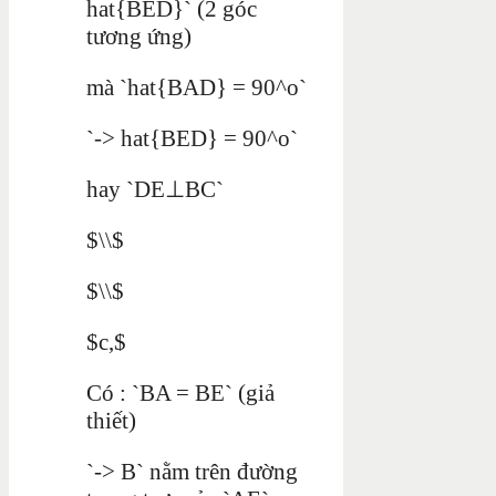
hat{BED}` (2 góc
tương ứng)
mà `hat{BAD} = 90^o`
`-> hat{BED} = 90^o`
hay `DE⊥BC`
$\\$
$\\$
$c,$
Có : `BA = BE` (giả
thiết)
`-> B` nằm trên đường