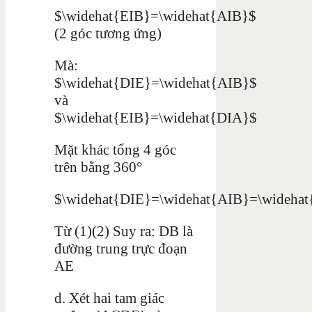
$\widehat{EIB}=\widehat{AIB}$
(2 góc tương ứng)
Mà:
$\widehat{DIE}=\widehat{AIB}$
và
$\widehat{EIB}=\widehat{DIA}$
Mặt khác tổng 4 góc
trên bằng 360°
$\widehat{DIE}=\widehat{AIB}=\widehat
Từ (1)(2) Suy ra: DB là
đường trung trực đoạn
AE
d. Xét hai tam giác