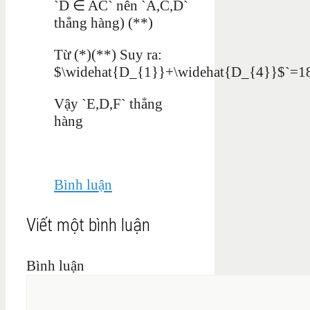
`D ∈ AC` nên `A,C,D`
thẳng hàng) (**)
Từ (*)(**) Suy ra:
$\widehat{D_{1}}+\widehat{D_{4}}$`=1
Vậy `E,D,F` thẳng
hàng
Bình luận
Viết một bình luận
Bình luận