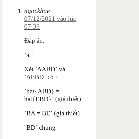
ngockhue
07/12/2021 vào lúc
07:36
Đáp án:
`a,`
Xét `ΔABD` và
`ΔEBD` có :
`hat{ABD} =
hat{EBD}` (giả thiết)
`BA = BE` (giả thiết)
`BD` chung