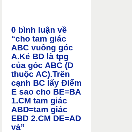
0 bình luận về
“cho tam giác
ABC vuông góc
A.Kẻ BD là tpg
của góc ABC (D
thuộc AC).Trên
cạnh BC lấy Điểm
E sao cho BE=BA
1.CM tam giác
ABD=tam giác
EBD 2.CM DE=AD
và”