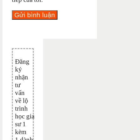
Đăng
ký
nhận
tư
vấn
về lộ
trình
học gia
sư 1
kèm
1 dành