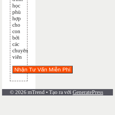
học
phù
hợp
cho
con
bởi
các
chuyên
viên
© 2026 mTrend
• Tạo ra với
GeneratePress