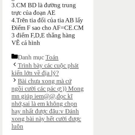
3.CM BD là đường trung
trực của đoạn AE
4.Trên tia đối của tia AB lấy
Điểm F sao cho AF=CE.CM
3 điểm F,D,E thẳng hàng
VẼ cả hình
Danh mục
Toán
Trình bày các cuộc phát
kiến lớn về địa lý?
Bài chưa xong mà cứ
ngồi cười các pác ợ:)) Mong
mn giúp iem@@,đọc kĩ
nhớ,sai là em không chọn
hay nhất được đâu:v Đánh
xong bài này hết cười được
luôn