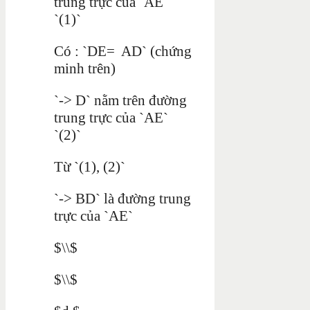
trung trực của `AE`
`(1)`
Có : `DE= AD` (chứng
minh trên)
`-> D` nằm trên đường
trung trực của `AE`
`(2)`
Từ `(1), (2)`
`-> BD` là đường trung
trực của `AE`
$\\$
$\\$