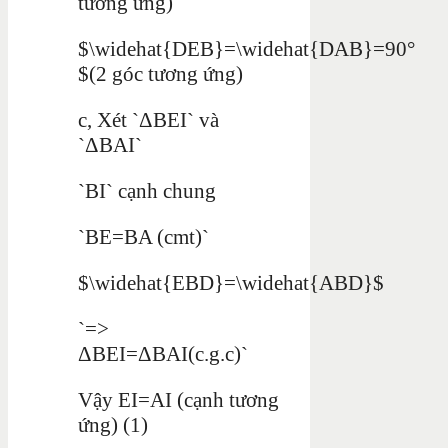
tương ứng)
$\widehat{DEB}=\widehat{DAB}=90°
$(2 góc tương ứng)
c, Xét `ΔBEI` và
`ΔBAI`
`BI` cạnh chung
`BE=BA (cmt)`
$\widehat{EBD}=\widehat{ABD}$
`=>
ΔBEI=ΔBAI(c.g.c)`
Vậy EI=AI (cạnh tương
ứng) (1)