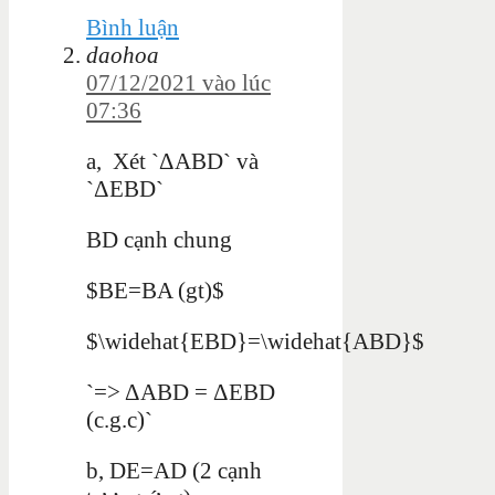
Bình luận
daohoa
07/12/2021 vào lúc
07:36
a, Xét `ΔABD` và
`ΔEBD`
BD cạnh chung
$BE=BA (gt)$
$\widehat{EBD}=\widehat{ABD}$
`=> ΔABD = ΔEBD
(c.g.c)`
b, DE=AD (2 cạnh