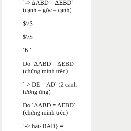
`-> ΔABD = ΔEBD`
(cạnh – góc – cạnh)
$\\$
$\\$
`b,`
Do `ΔABD = ΔEBD`
(chứng minh trên)
`-> DE = AD` (2 cạnh
tương ứng)
Do `ΔABD = ΔEBD`
(chứng minh trên)
`-> hat{BAD} =