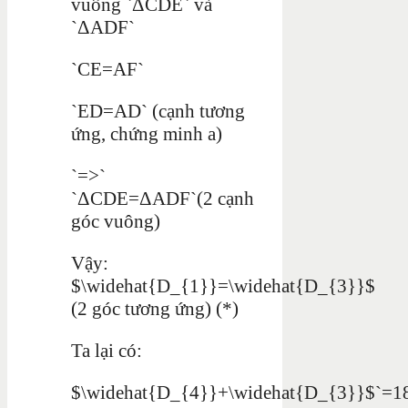
vuông `ΔCDE` và
`ΔADF`
`CE=AF`
`ED=AD` (cạnh tương
ứng, chứng minh a)
`=>`
`ΔCDE=ΔADF`(2 cạnh
góc vuông)
Vậy:
$\widehat{D_{1}}=\widehat{D_{3}}$
(2 góc tương ứng) (*)
Ta lại có:
$\widehat{D_{4}}+\widehat{D_{3}}$`=1