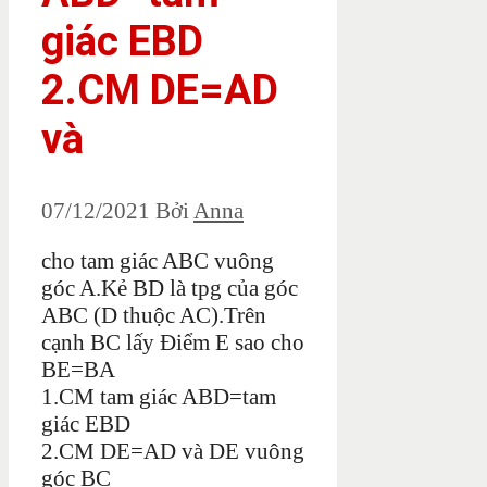
giác EBD
2.CM DE=AD
và
07/12/2021
Bởi
Anna
cho tam giác ABC vuông
góc A.Kẻ BD là tpg của góc
ABC (D thuộc AC).Trên
cạnh BC lấy Điểm E sao cho
BE=BA
1.CM tam giác ABD=tam
giác EBD
2.CM DE=AD và DE vuông
góc BC