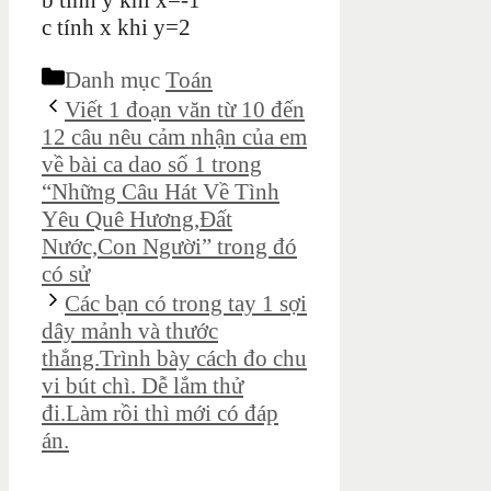
b tính y khi x=-1
c tính x khi y=2
Danh mục
Toán
Viết 1 đoạn văn từ 10 đến
12 câu nêu cảm nhận của em
về bài ca dao số 1 trong
“Những Câu Hát Về Tình
Yêu Quê Hương,Đất
Nước,Con Người” trong đó
có sử
Các bạn có trong tay 1 sợi
dây mảnh và thước
thẳng.Trình bày cách đo chu
vi bút chì. Dễ lắm thử
đi.Làm rồi thì mới có đáp
án.