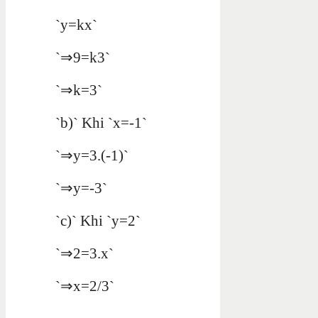
`y=kx`
`⇒9=k3`
`⇒k=3`
`b)` Khi `x=-1`
`⇒y=3.(-1)`
`⇒y=-3`
`c)` Khi `y=2`
`⇒2=3.x`
`⇒x=2/3`