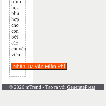
trình
học
phù
hợp
cho
con
bởi
các
chuyên
viên
© 2026 mTrend
• Tạo ra với
GeneratePress