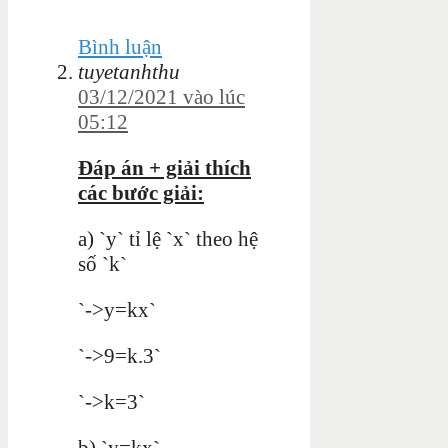
Bình luận
tuyetanhthu
03/12/2021 vào lúc
05:12
Đáp án + giải thích
các bước giải:
a) `y` tỉ lệ `x` theo hệ
số `k`
`->y=kx`
`->9=k.3`
`->k=3`
b) `y=kx`