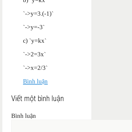
`->y=3.(-1)`
`->y=-3`
c) `y=kx`
`->2=3x`
`->x=2/3`
Bình luận
Viết một bình luận
Bình luận