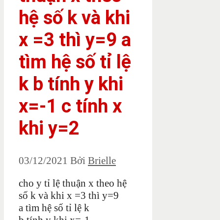
hệ số k và khi
x =3 thì y=9 a
tìm hệ số tỉ lệ
k b tính y khi
x=-1 c tính x
khi y=2
03/12/2021
Bởi
Brielle
cho y tỉ lệ thuận x theo hệ
số k và khi x =3 thì y=9
a tìm hệ số tỉ lệ k