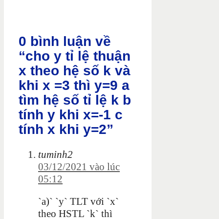
0 bình luận về
“cho y tỉ lệ thuận
x theo hệ số k và
khi x =3 thì y=9 a
tìm hệ số tỉ lệ k b
tính y khi x=-1 c
tính x khi y=2”
tuminh2
03/12/2021 vào lúc
05:12
`a)` `y` TLT với `x`
theo HSTL `k` thì