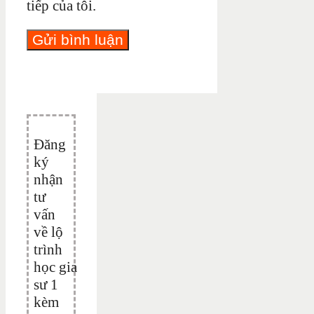
tiếp của tôi.
Đăng
ký
nhận
tư
vấn
về lộ
trình
học gia
sư 1
kèm