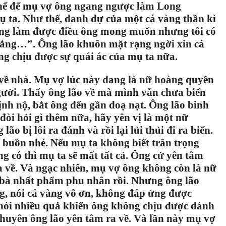
thể để mụ vợ ông ngang ngược làm Long
ụ ta. Như thế, danh dự của một cá vàng thần kì
ông làm được điều ông mong muốn nhưng tôi có
mắng…”. Ông lão khuôn mặt rạng ngời xin cá
ng chịu được sự quái ác của mụ ta nữa.
về nhà. Mụ vợ lúc này đang là nữ hoàng quyền
người. Thấy ông lão về mà mình vẫn chưa biến
nh nộ, bắt ông đến gần doạ nạt. Ông lão binh
đòi hỏi gì thêm nữa, hãy yên vị là một nữ
ão bị lôi ra đánh và rồi lại lủi thủi đi ra biển.
 buồn nhé. Nếu mụ ta không biết trân trọng
g có thì mụ ta sẽ mất tất cả. Ông cứ yên tâm
ra về. Và ngạc nhiên, mụ vợ ông không còn là nữ
à bà nhất phẩm phu nhân rồi. Nhưng ông lão
g, nói cá vàng vô ơn, không đáp ứng được
ói nhiều quả khiến ông không chịu được đành
 khuyên ông lão yên tâm ra về. Và lần này mụ vợ