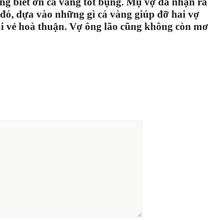
g biết ơn cá vàng tốt bụng. Mụ vợ đã nhận ra
 đó, dựa vào những gì cá vàng giúp đỡ hai vợ
ui vẻ hoà thuận. Vợ ông lão cũng không còn mơ