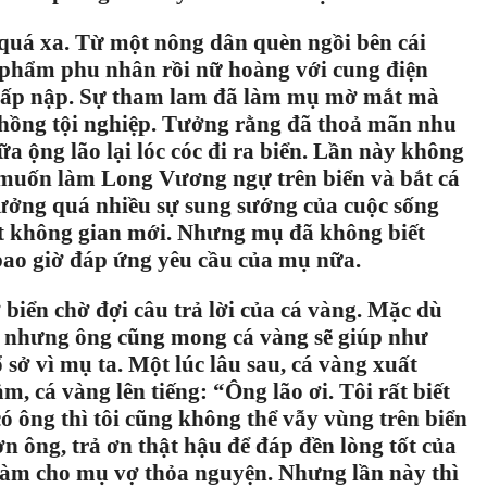
á xa. Từ một nông dân quèn ngồi bên cái
 phẩm phu nhân rồi nữ hoàng với cung điện
ạ tấp nập. Sự tham lam đã làm mụ mờ mắt mà
 chồng tội nghiệp. Tưởng rằng đã thoả mãn nhu
a ộng lão lại lóc cóc đi ra biển. Lần này không
muốn làm Long Vương ngự trên biển và bắt cá
ưởng quá nhiều sự sung sướng của cuộc sống
t không gian mới. Nhưng mụ đã không biết
 bao giờ đáp ứng yêu cầu của mụ nữa.
ển chờ đợi câu trả lời của cá vàng. Mặc dù
g nhưng ông cũng mong cá vàng sẽ giúp như
sở vì mụ ta. Một lúc lâu sau, cá vàng xuất
, cá vàng lên tiếng: “Ông lão ơi. Tôi rất biết
ó ông thì tôi cũng không thể vẫy vùng trên biển
n ông, trả ơn thật hậu để đáp đền lòng tốt của
 làm cho mụ vợ thỏa nguyện. Nhưng lần này thì