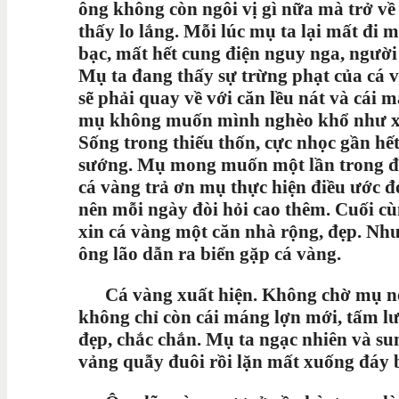
ông không còn ngôi vị gì nữa mà trở về
thấy lo lắng. Mỗi lúc mụ ta lại mất đi m
bạc, mất hết cung điện nguy nga, người
Mụ ta đang thấy sự trừng phạt của cá v
sẽ phải quay về với căn lều nát và cái
mụ không muốn mình nghèo khổ như xưa
Sống trong thiếu thốn, cực nhọc gần hế
sướng. Mụ mong muốn một lần trong đờ
cá vàng trả ơn mụ thực hiện điều ước 
nên mỗi ngày đòi hỏi cao thêm. Cuối c
xin cá vàng một căn nhà rộng, đẹp. Nh
ông lão dẫn ra biển gặp cá vàng.
Cá vàng xuất hiện. Không chờ mụ nói g
không chỉ còn cái máng lợn mới, tấm lư
đẹp, chắc chắn. Mụ ta ngạc nhiên và su
vảng quẫy đuôi rồi lặn mất xuống đáy b