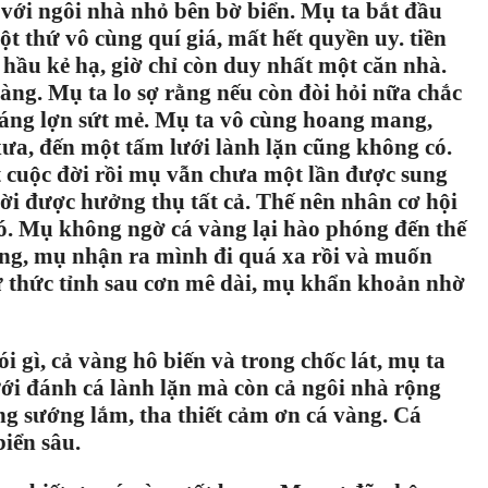
 với ngôi nhà nhỏ bên bờ biển. Mụ ta bắt đầu
ột thứ vô cùng quí giá, mất hết quyền uy. tiền
 hầu kẻ hạ, giờ chỉ còn duy nhất một căn nhà.
àng. Mụ ta lo sợ rằng nếu còn đòi hỏi nữa chắc
 máng lợn sứt mẻ. Mụ ta vô cùng hoang mang,
, đến một tấm lưới lành lặn cũng không có.
t cuộc đời rồi mụ vẫn chưa một lần được sung
i được hưởng thụ tất cả. Thế nên nhân cơ hội
đó. Mụ không ngờ cá vàng lại hào phóng đến thế
ùng, mụ nhận ra mình đi quá xa rồi và muốn
ư thức tỉnh sau cơn mê dài, mụ khẩn khoản nhờ
ì, cả vàng hô biến và trong chốc lát, mụ ta
ới đánh cá lành lặn mà còn cả ngôi nhà rộng
ng sướng lắm, tha thiết cảm ơn cá vàng. Cá
iển sâu.