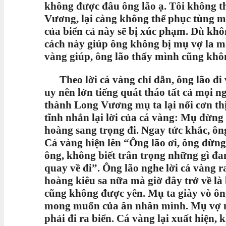
không được đâu ông lão ạ. Tôi không 
Vương, lại càng không thể phục tùng m
của biển cả này sẽ bị xúc phạm. Dù kh
cách này giúp ông không bị mụ vợ la 
vàng giúp, ông lão thấy mình cũng khô
Theo lời cá vàng chỉ dẫn, ông lão đi 
uy nên lớn tiếng quát tháo tất cả mọi 
thành Long Vương mụ ta lại nổi cơn thị
tĩnh nhắn lại lời của cá vàng: Mụ đừng 
hoàng sang trọng đi. Ngay tức khắc, ông l
Cá vàng hiện lên “Ông lão ơi, ông đừng
ông, không biết trân trọng những gì đan
quay về đi”. Ông lão nghe lời cá vàng 
hoàng kiêu sa nữa mà giờ đây trở về l
cũng không được yên. Mụ ta giày vò ôn
mong muốn của ân nhân mình. Mụ vợ n
phải đi ra biển. Cá vàng lại xuất hiện,