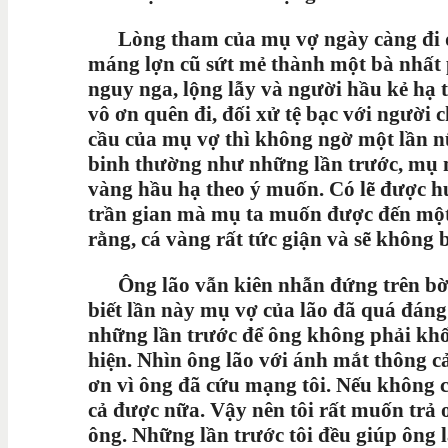
Lòng tham của mụ vợ ngày càng đi qu
máng lợn cũ sứt mẻ thành một bà nhất
nguy nga, lộng lẫy và người hầu kẻ h
vô ơn quên đi, đối xử tệ bạc với người
cầu của mụ vợ thì không ngờ một lần nữ
binh thường như những lần trước, mụ 
vàng hầu hạ theo ý muốn. Có lẽ được h
trần gian mà mụ ta muốn được đến mộ
rằng, cá vàng rất tức giận và sẽ không
Ông lão vẫn kiên nhẫn đứng trên bờ bi
biết lần này mụ vợ của lão đã quá đán
những lần trước để ông không phải khổ 
hiện. Nhìn ông lão với ánh mắt thông cảm
ơn vì ông đã cứu mạng tôi. Nếu không c
cả được nữa. Vậy nên tôi rất muốn trả ơ
ông. Những lần trước tôi đều giúp ông