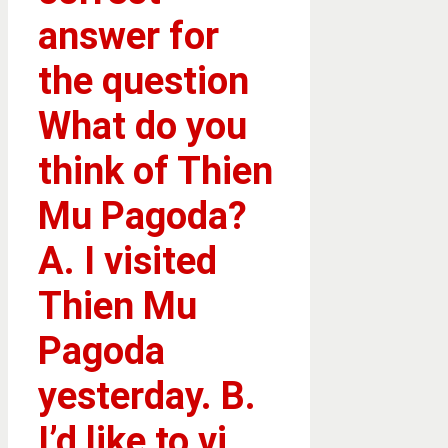
answer for
the question
What do you
think of Thien
Mu Pagoda?
A. I visited
Thien Mu
Pagoda
yesterday. B.
I’d like to vi