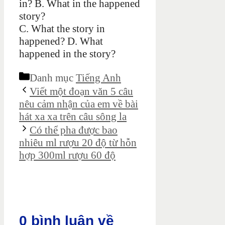
in? B. What in the happened
story?
C. What the story in
happened? D. What
happened in the story?
Danh mục
Tiếng Anh
Viết một đoạn văn 5 câu
nêu cảm nhận của em về bài
hát xa xa trên câu sông la
Có thể pha được bao
nhiêu ml rượu 20 độ từ hỗn
hợp 300ml rượu 60 độ
0 bình luận về