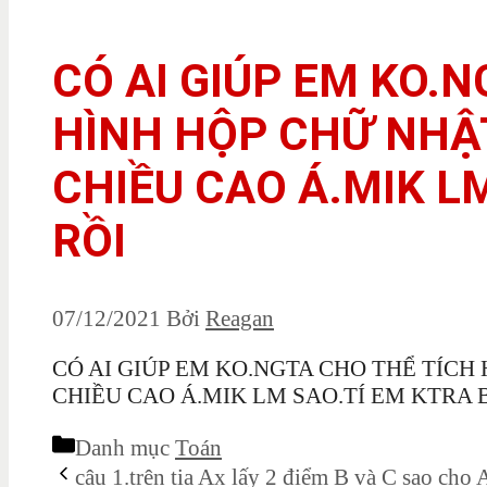
CÓ AI GIÚP EM KO.
HÌNH HỘP CHỮ NHẬT
CHIỀU CAO Á.MIK LM
RỒI
07/12/2021
Bởi
Reagan
CÓ AI GIÚP EM KO.NGTA CHO THỂ TÍCH 
CHIỀU CAO Á.MIK LM SAO.TÍ EM KTRA B
Danh mục
Toán
câu 1.trên tia Ax lấy 2 điểm B và C sao ch