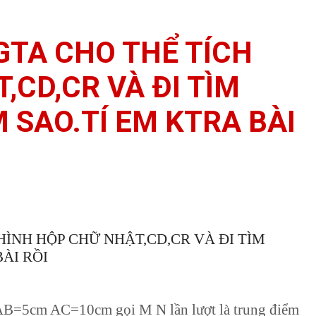
NGTA CHO THỂ TÍCH
,CD,CR VÀ ĐI TÌM
 SAO.TÍ EM KTRA BÀI
HÌNH HỘP CHỮ NHẬT,CD,CR VÀ ĐI TÌM
ÀI RỒI
o AB=5cm AC=10cm gọi M N lần lượt là trung điểm