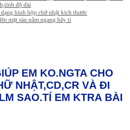
,tính độ dài
ó dạng hình hộp chữ nhật kích thước
lên mặt sàn nằm ngang hãy tí
I GIÚP EM KO.NGTA CHO
HỮ NHẬT,CD,CR VÀ ĐI
 LM SAO.TÍ EM KTRA BÀI