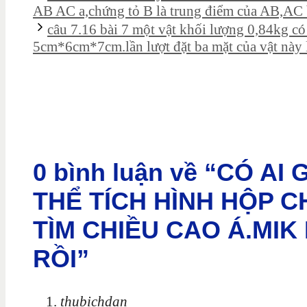
AB AC a,chứng tỏ B là trung điểm của AB,AC b
câu 7.16 bài 7 một vật khối lượng 0,84kg c
5cm*6cm*7cm.lần lượt đặt ba mặt của vật này 
0 bình luận về “CÓ A
THỂ TÍCH HÌNH HỘP C
TÌM CHIỀU CAO Á.MIK
RỒI”
thubichdan