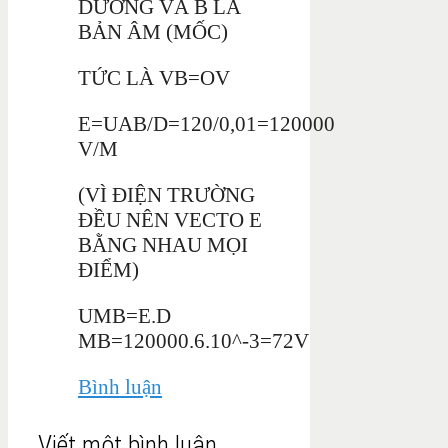
DƯƠNG VÀ B LÀ
BẢN ÂM (MỐC)
TỨC LÀ VB=OV
E=UAB/D=120/0,01=120000
V/M
(VÌ ĐIỆN TRƯỜNG
ĐỀU NÊN VECTO E
BẰNG NHAU MỌI
ĐIỂM)
UMB=E.D
MB=120000.6.10^-3=72V
Bình luận
Viết một bình luận