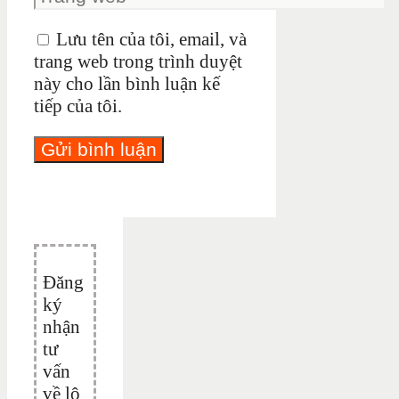
Lưu tên của tôi, email, và
trang web trong trình duyệt
này cho lần bình luận kế
tiếp của tôi.
Đăng
ký
nhận
tư
vấn
về lộ