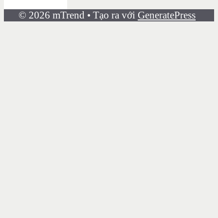
© 2026 mTrend
• Tạo ra với
GeneratePress