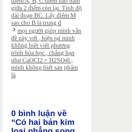
điểm A, B, C điểm nào nằm
giữa 2 điểm còn lại. Tính độ
dài đoạn BC. Lấy điểm M
sao cho B là trung đ
mọi người giúp mình vấn
đề này với , hiện tại mình
không biết viết phương
trình hóa học , chẳng hạn
như CaOCl2 + H2SO4l ,
mình không biết sản phẩm
là
0 bình luận về
“Có hai bản kim
loại phẳng song