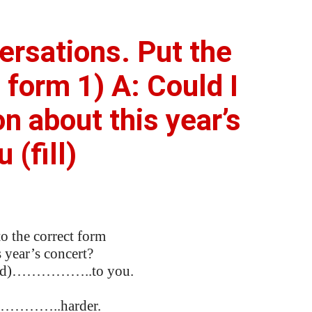
rsations. Put the
 form 1) A: Could I
n about this year’s
 (fill)
o the correct form
 year’s concert?
(send)……………..to you.
)……………..harder.