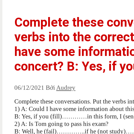
Complete these conve
verbs into the correct
have some informatio
concert? B: Yes, if you
06/12/2021
Bởi
Audrey
Complete these conversations. Put the verbs int
1) A: Could I have some information about this
B: Yes, if you (fill)…………in this form, I 
2) A: Is Tom going to pass his exam?
B: Well, he (fail)…………..if he (not study