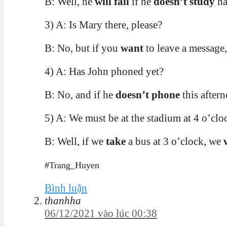
B: Well, he
will fail
if he
doesn’t study
ha
3) A: Is Mary there, please?
B: No, but if you
want
to leave a message,
4) A: Has John phoned yet?
B: No, and if he
doesn’t phone
this after
5) A: We must be at the stadium at 4 o’clo
B: Well, if we
take
a bus at 3 o’clock, we
#Trang_Huyen
Bình luận
thanhha
06/12/2021 vào lúc 00:38