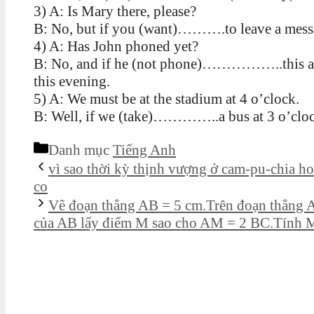
3) A: Is Mary there, please?
B: No, but if you (want)……….to leave a me
4) A: Has John phoned yet?
B: No, and if he (not phone)……………..this
this evening.
5) A: We must be at the stadium at 4 o’clock.
B: Well, if we (take)…………..a bus at 3 o’c
Danh mục
Tiếng Anh
vì sao thời kỳ thịnh vượng ở cam-pu-chia hoặ
co
Vẽ đoạn thẳng AB = 5 cm.Trên đoạn thẳng A
của AB lấy điểm M sao cho AM = 2 BC.Tính