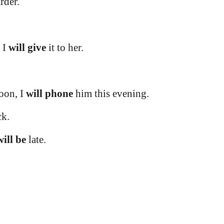
rder.
 I
will give
it to her.
noon, I
will phone
him this evening.
ck.
will be
late.