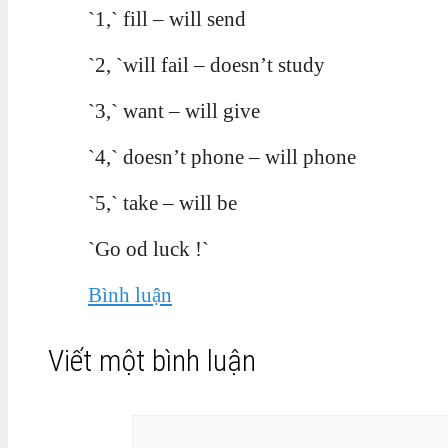
`1,` fill – will send
`2, `will fail – doesn’t study
`3,` want – will give
`4,` doesn’t phone – will phone
`5,` take – will be
`Go od luck !`
Bình luận
Viết một bình luận