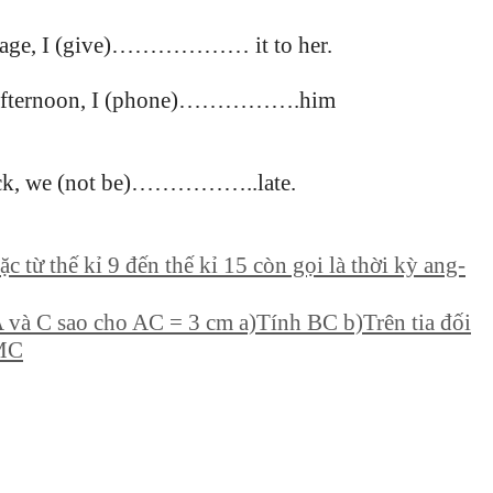
ssage, I (give)……………… it to her.
 afternoon, I (phone)…………….him
lock, we (not be)……………..late.
c từ thế kỉ 9 đến thế kỉ 15 còn gọi là thời kỳ ang-
 và C sao cho AC = 3 cm a)Tính BC b)Trên tia đối
 MC