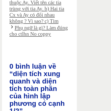
thuộc Ay. Viết tên các tia
trùng với tia Ay. b) Hai tia
Cx và Ay có đối nhau
không ? Vì sao? c) Tìm
Phụ ngữ là gì? Làm đúng
cho ctlhn No coppy
0 bình luận về
“diện tích xung
quanh và diện
tích toàn phần
của hình lập
phương có cạnh
1/2”