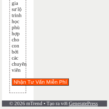
gia
sư lộ
trình
học
phù
hợp
cho
con
bởi
các
chuyên
viên
© 2026 mTrend
• Tạo ra với
GeneratePress