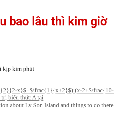
 bao lâu thì kim giờ
i kịp kim phút
c{2}{2-x}$+$\frac{1}{x+2}$):(x-2+$\frac{10-
trị biểu thức A tại
tion about Ly Son Island and things to do there