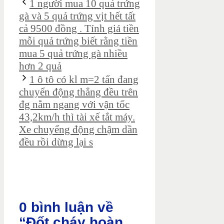
1 người mua 10 quả trứng
gà và 5 quả trứng vịt hết tất
cả 9500 đồng . Tính giá tiền
mỗi quả trứng biết rằng tiền
mua 5 quả trứng gà nhiều
hơn 2 quả
1 ô tô có kl m=2 tấn đang
chuyển động thẳng đều trên
đg nằm ngang với vận tốc
43,2km/h thì tài xế tắt máy.
Xe chuyểng động chậm dần
đều rồi dừng lại s
0 bình luận về
“Đốt cháy hoàn