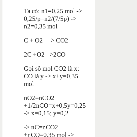
Ta có: n1=0,25 mol ->
0,25/p=n2/(7/5p) ->
n2=0,35 mol
C + O2 —> CO2
2C +O2 –>2CO
Gọi số mol CO2 là x;
CO là y -> x+y=0,35
mol
nO2=nCO2
+1/2nCO=x+0,5y=0,25
-> x=0,15; y=0,2
-> nC=nCO2
+nCO=0,35 mol ->