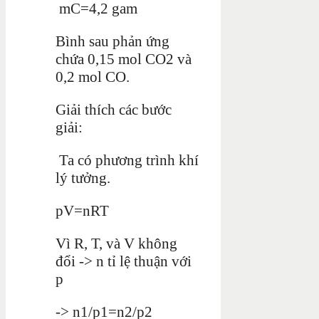
mC=4,2 gam
Bình sau phản ứng
chứa 0,15 mol CO2 và
0,2 mol CO.
Giải thích các bước
giải:
Ta có phương trình khí
lý tưởng.
pV=nRT
Vì R, T, và V không
đổi -> n tỉ lệ thuận với
p
-> n1/p1=n2/p2