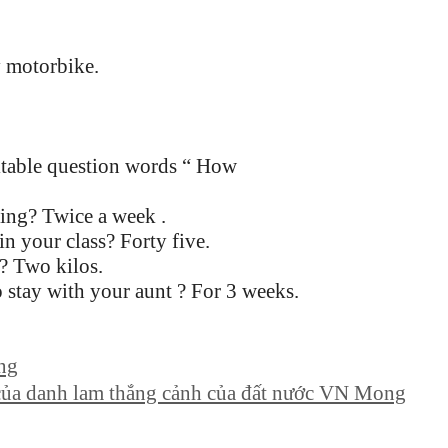
 motorbike.
uitable question words “ How
Twice a week .
r class? Forty five.
wo kilos.
ith your aunt ? For 3 weeks.
ông
 của danh lam thắng cảnh của đất nước VN Mong