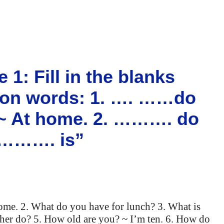
 1: Fill in the blanks
tion words: 1. …. ……do
 ~ At home. 2. ………. do
. ………. is”
ome. 2. What do you have for lunch? 3. What is
ther do? 5. How old are you? ~ I’m ten. 6. How do