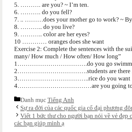
5. ………. are you? ~ I’m ten.
6. ………. do you fell?
7. .. ………does your mother go to work? ~ By
8. ……….. do you live?
9. ……….. color are her eyes?
10 ………… oranges does she want
Exercise 2: Complete the sentences with the s
many/ How much / How often/ How long”
1…………………………….do you go swimming? 
2…………………………….students are there in you
3……………………………..rice do you want ? T
4………………………………are you going to stay w
Danh mục
Tiếng Anh
Sự ra đời của các quốc gia cổ đại phương đ
Viết 1 bức thư cho người bạn nói về vẻ đẹp
các bạn giúp mình ạ