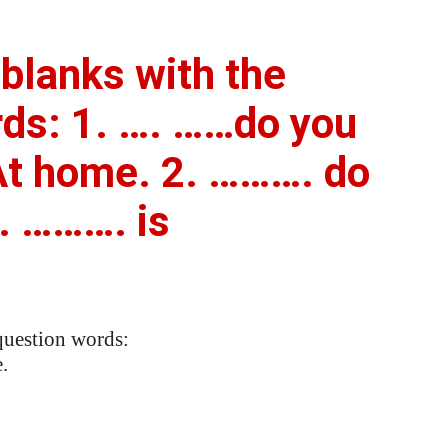
e blanks with the
rds: 1. …. ……do you
At home. 2. ………. do
. ………. is
 question words:
.