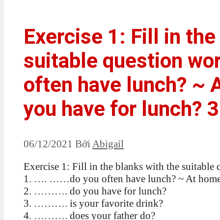
Exercise 1: Fill in th
suitable question wo
often have lunch? ~ 
you have for lunch? 3
06/12/2021
Bởi
Abigail
Exercise 1: Fill in the blanks with the suitable
1. …. ……do you often have lunch? ~ At home
2. ………. do you have for lunch?
3. ………. is your favorite drink?
4. ………. does your father do?