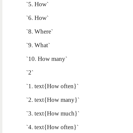
`5. How`
`6. How`
`8. Where`
`9. What`
`10. How many`
`2`
`1. text{How often}`
`2. text{How many}`
`3. text{How much}`
`4. text{How often}`