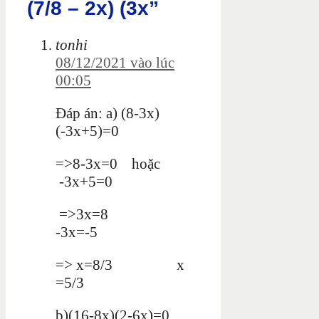
(7/8 – 2x) (3x”
tonhi
08/12/2021 vào lúc
00:05
Đáp án: a) (8-3x)
(-3x+5)=0
=>8-3x=0 hoặc
-3x+5=0
=>3x=8
-3x=-5
=> x=8/3 x
=5/3
b)(16-8x)(2-6x)=0