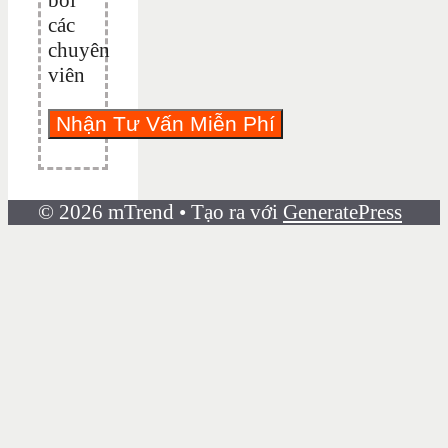
các
chuyên
viên
© 2026 mTrend
• Tạo ra với
GeneratePress