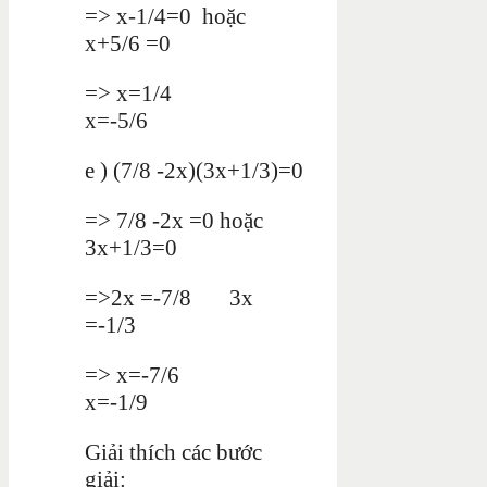
=> x-1/4=0 hoặc
x+5/6 =0
=> x=1/4
x=-5/6
e ) (7/8 -2x)(3x+1/3)=0
=> 7/8 -2x =0 hoặc
3x+1/3=0
=>2x =-7/8 3x
=-1/3
=> x=-7/6
x=-1/9
Giải thích các bước
giải: