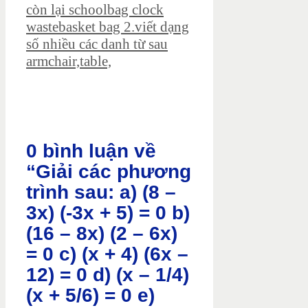
còn lại schoolbag clock
wastebasket bag 2.viết dạng
số nhiều các danh từ sau
armchair,table,
0 bình luận về
“Giải các phương
trình sau: a) (8 –
3x) (-3x + 5) = 0 b)
(16 – 8x) (2 – 6x)
= 0 c) (x + 4) (6x –
12) = 0 d) (x – 1/4)
(x + 5/6) = 0 e)