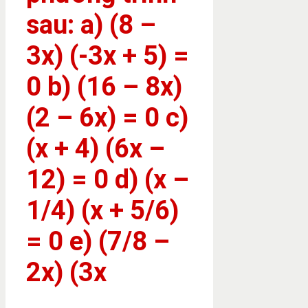
sau: a) (8 –
3x) (-3x + 5) =
0 b) (16 – 8x)
(2 – 6x) = 0 c)
(x + 4) (6x –
12) = 0 d) (x –
1/4) (x + 5/6)
= 0 e) (7/8 –
2x) (3x