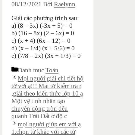
08/12/2021
Bởi
Raelynn
Giải các phương trình sau:
a) (8 – 3x) (-3x + 5) = 0
b) (16 – 8x) (2 – 6x) = 0
c) (x + 4) (6x – 12) = 0
d) (x – 1/4) (x + 5/6) = 0
e) (7/8 – 2x) (3x + 1/3) = 0
Danh mục
Toán
Mọi người giải chi tiết hộ
tớ với ạ!!! Mai tớ kiểm tra r
,giải theo kiến thức lớp 10 ạ
Một vệ tinh nhân tạo
chuyển động tròn đều
quanh Trái Đất ở độ c
mọi người giúp em với ạ
1.chọn từ khác với các từ