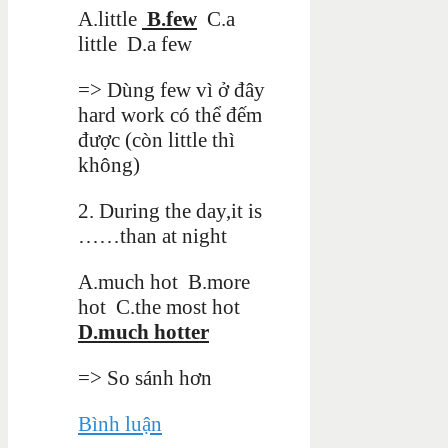
A.little
B.few
C.a
little D.a few
=> Dùng few vì ở đây
hard work có thể đếm
được (còn little thì
không)
2. During the day,it is
……than at night
A.much hot B.more
hot C.the most hot
D.much hotter
=> So sánh hơn
Bình luận