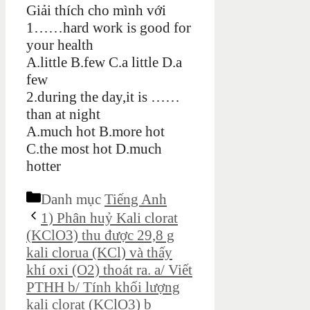
Giải thích cho mình với
1……hard work is good for
your health
A.little B.few C.a little D.a
few
2.during the day,it is ……
than at night
A.much hot B.more hot
C.the most hot D.much
hotter
Danh mục
Tiếng Anh
1) Phân huỷ Kali clorat
(KClO3) thu được 29,8 g
kali clorua (KCl) và thấy
khí oxi (O2) thoát ra. a/ Viết
PTHH b/ Tính khối lượng
kali clorat (KClO3) b