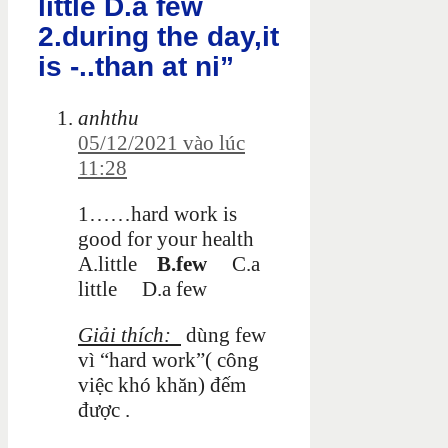
little D.a few
2.during the day,it
is -..than at ni”
anhthu
05/12/2021 vào lúc
11:28
1……hard work is
good for your health
A.little
B.few
C.a
little D.a few
Giải thích:
dùng few
vì “hard work”( công
việc khó khăn) đếm
được .