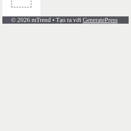
© 2026 mTrend
• Tạo ra với
GeneratePress